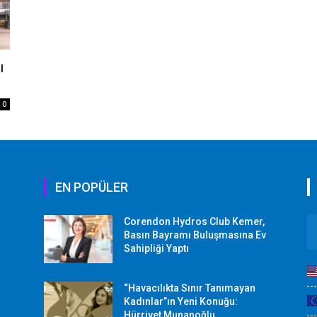
ı
0
EN POPÜLER
Corendon Hydros Club Kemer,
r
Basın Bayramı Buluşmasına Ev
Sahipliği Yaptı
“Havacılıkta Sınır Tanımayan
Kadınlar”ın Yeni Konuğu:
Hürriyet Munanoğlu