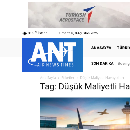
C
30.5
İstanbul
Cumartesi, 8 Ağustos 2026
ANASAYFA
TÜRKI
SON DAKIKA
Boeing,
Ana Sayfa
Etiketler
Düşük Maliyetli Havayolları
Tag: Düşük Maliyetli Ha