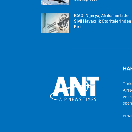
ICAO: Nijerya, Afrika’nın Lider
Sivil Havacılık Otoritelerinden
Biri
HA
Türki
AirN
ve i
siten
emai