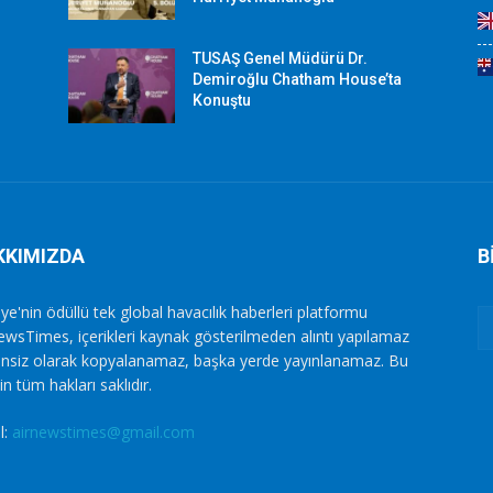
TUSAŞ Genel Müdürü Dr.
Demiroğlu Chatham House’ta
Konuştu
KKIMIZDA
B
ye'nin ödüllü tek global havacılık haberleri platformu
ewsTimes, içerikleri kaynak gösterilmeden alıntı yapılamaz
zinsiz olarak kopyalanamaz, başka yerde yayınlanamaz. Bu
in tüm hakları saklıdır.
l:
airnewstimes@gmail.com