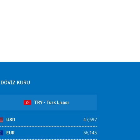
DÖVİZ KURU
TRY - Türk Lirası
USD
47,697
EUR
55,145