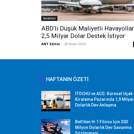
Aviation
ABD’li Düşük Maliyetli Havayollar
2,5 Milyar Dolar Destek İstiyor
ANT Editor
-
28 Nisan 2026
HAFTANIN ÖZETİ
ITOCHU ve ACG: Küresel Uçak
Kiralama Pazarında 1,9 Milya
Dolarlık Dev Anlaşma
Bell’den H-1 Filosu İçin 300
Milyon Dolarlık Dev Savunma
Sözleşmesi