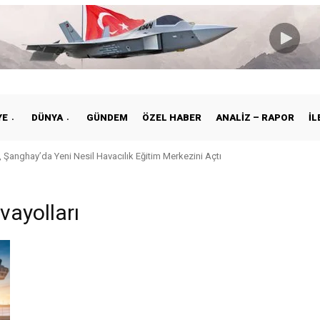
YE
DÜNYA
GÜNDEM
ÖZEL HABER
ANALIZ – RAPOR
İL
 Şanghay’da Yeni Nesil Havacılık Eğitim Merkezini Açtı
vayolları