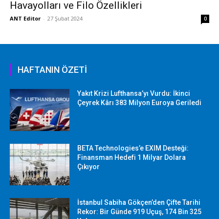
Havayolları ve Filo Özellikleri
ANT Editor
-
27 Şubat 2024
0
HAFTANIN ÖZETİ
Yakıt Krizi Lufthansa’yı Vurdu: İkinci
Çeyrek Kârı 383 Milyon Euroya Geriledi
BETA Technologies’e EXIM Desteği:
Finansman Hedefi 1 Milyar Dolara
Çıkıyor
İstanbul Sabiha Gökçen’den Çifte Tarihi
Rekor: Bir Günde 919 Uçuş, 174 Bin 325