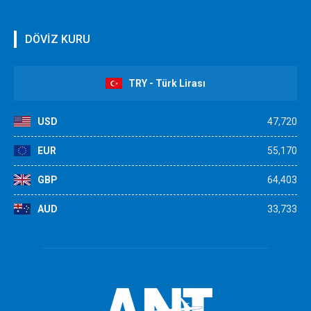
DÖVİZ KURU
TRY - Türk Lirası
USD
47,720
EUR
55,170
GBP
64,403
AUD
33,733