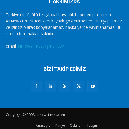
HAKKIMIZDA
Türkiye'nin ödüllü tek global havacılık haberleri platformu
AirNewsTimes, içerikleri kaynak gösterilmeden alıntı yapılamaz
ve izinsiz olarak kopyalanamaz, başka yerde yayınlanamaz. Bu
sitenin tüm hakları saklıdır.
email:
airnewstimes@gmail.com
BİZİ TAKİP EDİNİZ
Copyright © 2008 airnewstimes.com
Anasayfa
Künye
Ödüller
İletişim