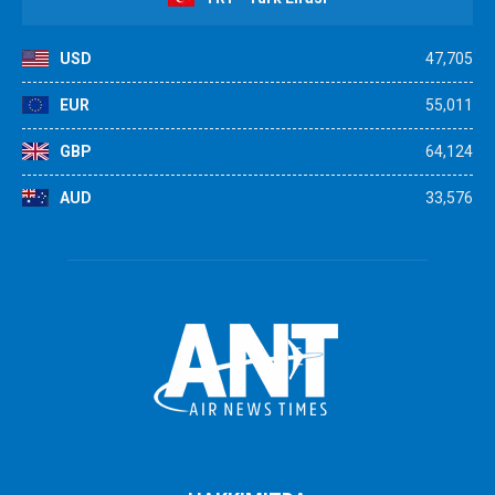
USD
47,705
EUR
55,011
GBP
64,124
AUD
33,576