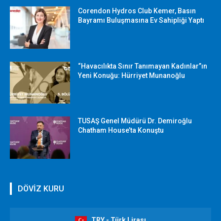
Corendon Hydros Club Kemer, Basın
Bayramı Buluşmasına Ev Sahipliği Yaptı
“Havacılıkta Sınır Tanımayan Kadınlar”ın
Yeni Konuğu: Hürriyet Munanoğlu
TUSAŞ Genel Müdürü Dr. Demiroğlu
Chatham House’ta Konuştu
DÖVİZ KURU
TRY - Türk Lirası