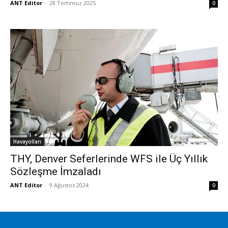
ANT Editor
-
28 Temmuz 2025
0
Havayolları
THY, Denver Seferlerinde WFS ile Üç Yıllık
Sözleşme İmzaladı
ANT Editor
-
9 Ağustos 2024
0