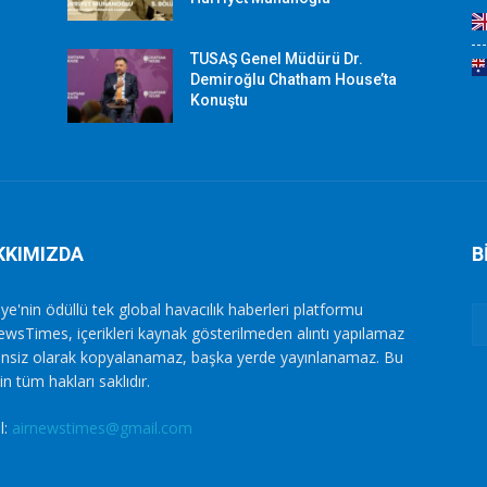
TUSAŞ Genel Müdürü Dr.
Demiroğlu Chatham House’ta
Konuştu
KKIMIZDA
B
ye'nin ödüllü tek global havacılık haberleri platformu
ewsTimes, içerikleri kaynak gösterilmeden alıntı yapılamaz
zinsiz olarak kopyalanamaz, başka yerde yayınlanamaz. Bu
in tüm hakları saklıdır.
l:
airnewstimes@gmail.com