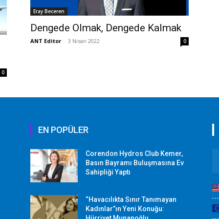
Eray Beceren
Dengede Olmak, Dengede Kalmak
ANT Editor
-
3 Nisan 2022
0
0
EN POPÜLER
Corendon Hydros Club Kemer,
r
Basın Bayramı Buluşmasına Ev
Sahipliği Yaptı
“Havacılıkta Sınır Tanımayan
Kadınlar”ın Yeni Konuğu:
Hürriyet Munanoğlu