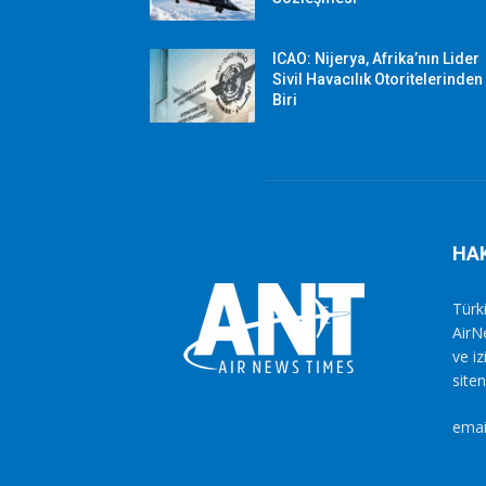
ICAO: Nijerya, Afrika’nın Lider
Sivil Havacılık Otoritelerinden
Biri
HA
Türki
AirN
ve i
siten
emai