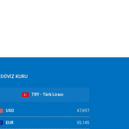
DÖVİZ KURU
TRY - Türk Lirası
USD
47,697
EUR
55,145