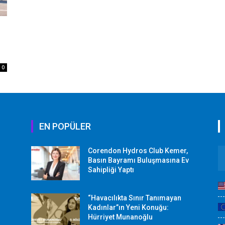
0
EN POPÜLER
Corendon Hydros Club Kemer,
r
Basın Bayramı Buluşmasına Ev
Sahipliği Yaptı
“Havacılıkta Sınır Tanımayan
Kadınlar”ın Yeni Konuğu:
Hürriyet Munanoğlu