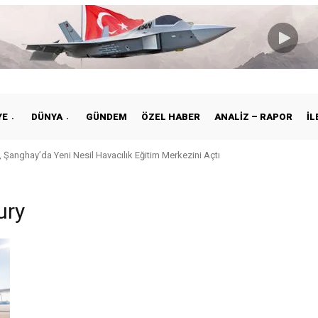
YE
DÜNYA
GÜNDEM
ÖZEL HABER
ANALIZ – RAPOR
İL
 Şanghay’da Yeni Nesil Havacılık Eğitim Merkezini Açtı
ury