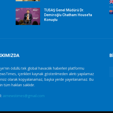
TUSAŞ Genel Müdürü Dr.
Demiroğlu Chatham House’ta
Konuştu
KKIMIZDA
B
ye'nin ödüllü tek global havacılık haberleri platformu
ewsTimes, içerikleri kaynak gösterilmeden alıntı yapılamaz
zinsiz olarak kopyalanamaz, başka yerde yayınlanamaz. Bu
in tüm hakları saklıdır.
l:
airnewstimes@gmail.com