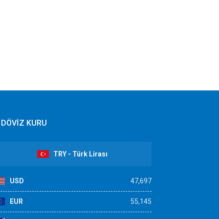
DÖVİZ KURU
TRY - Türk Lirası
USD
47,697
EUR
55,145