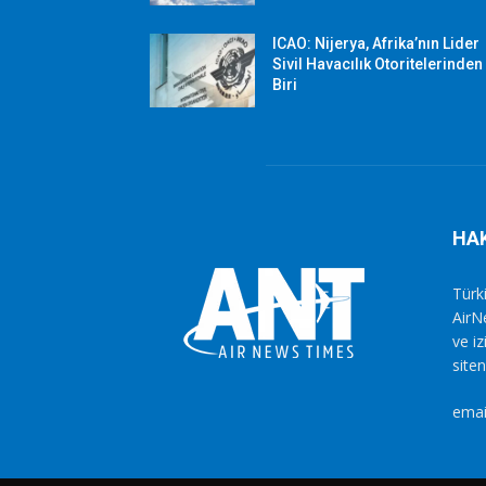
ICAO: Nijerya, Afrika’nın Lider
Sivil Havacılık Otoritelerinden
Biri
HA
Türki
AirN
ve i
siten
emai