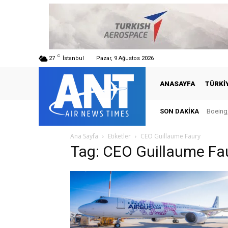
C
27
İstanbul
Pazar, 9 Ağustos 2026
ANASAYFA
TÜRKI
SON DAKIKA
Boeing,
Ana Sayfa
Etiketler
CEO Guillaume Faury
Tag: CEO Guillaume Fa