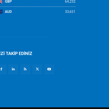
GBP
64,232
AUD
33,651
İZİ TAKİP EDİNİZ