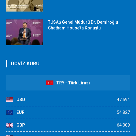
TUSAŞ Genel Müdürü Dr. Demiroğlu
Chatham House’ta Konuştu
DÖVİZ KURU
TRY - Türk Lirası
USD
47,594
EUR
54,827
GBP
64,009