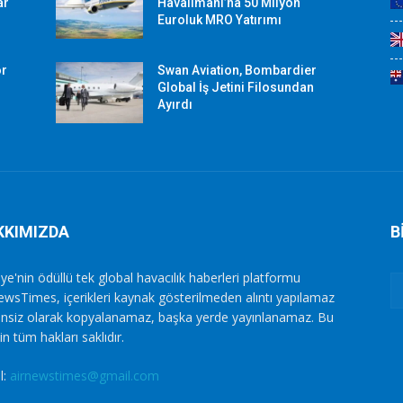
ar
Havalimanı’na 50 Milyon
Euroluk MRO Yatırımı
or
Swan Aviation, Bombardier
Global İş Jetini Filosundan
Ayırdı
KKIMIZDA
B
ye'nin ödüllü tek global havacılık haberleri platformu
ewsTimes, içerikleri kaynak gösterilmeden alıntı yapılamaz
zinsiz olarak kopyalanamaz, başka yerde yayınlanamaz. Bu
in tüm hakları saklıdır.
l:
airnewstimes@gmail.com