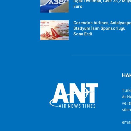
Uçak Teslimatı, Gelir 33,2 Mily
Euro
Corendon Airlines, Antalyasp
Stadyum İsim Sponsorluğu
Sona Erdi
HA
Türki
AirN
ve i
siten
emai