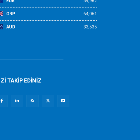
EUR
54,962
GBP
64,061
AUD
33,535
İZİ TAKİP EDİNİZ