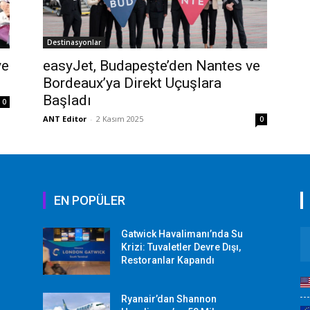
Destinasyonlar
ye
easyJet, Budapeşte’den Nantes ve
Bordeaux’ya Direkt Uçuşlara
Başladı
0
ANT Editor
-
2 Kasım 2025
0
EN POPÜLER
Gatwick Havalimanı’nda Su
Krizi: Tuvaletler Devre Dışı,
Restoranlar Kapandı
Ryanair’dan Shannon