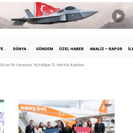
YE
DÜNYA
GÜNDEM
ÖZEL HABER
ANALIZ – RAPOR
İL
26’nın İlk Yarısında 18,9 Milyar TL Net Kâr Açıkladı