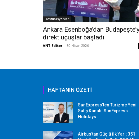
Destinasyonlar
Ankara Esenboğa’dan Budapeşte’
direkt uçuşlar başladı
ANT Editor
-
30 Nisan 2026
HAFTANIN ÖZETİ
SunExpress’ten Turizme Yeni
Satış Kanalı: SunExpress
Holidays
Airbus’tan Güçlü İlk Yarı: 351