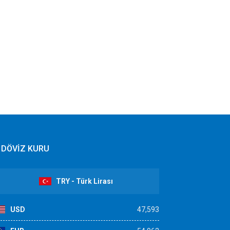
DÖVİZ KURU
TRY - Türk Lirası
USD
47,593