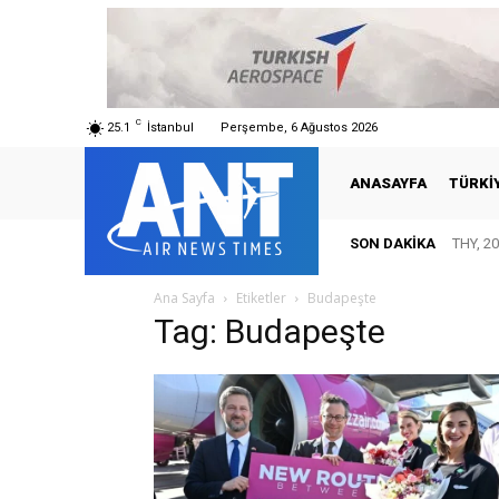
C
25.1
İstanbul
Perşembe, 6 Ağustos 2026
ANASAYFA
TÜRKI
SON DAKIKA
THY, 20
Ana Sayfa
Etiketler
Budapeşte
Tag: Budapeşte