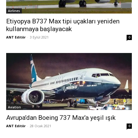
Airlines
Etiyopya B737 Max tipi uçakları yeniden
kullanmaya başlayacak
ANT Editör
-
3 Eylül 2021
0
Aviation
Avrupa’dan Boeing 737 Max’a yeşil ışık
ANT Editör
-
28 Ocak 2021
0