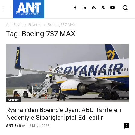
Ana Sayfa
Etiketler
Boeing 737 MAX
Tag: Boeing 737 MAX
Airlines
Ryanair’den Boeing’e Uyarı: ABD Tarifeleri
Nedeniyle Siparişler İptal Edilebilir
ANT Editor
-
6 Mayıs 2025
0