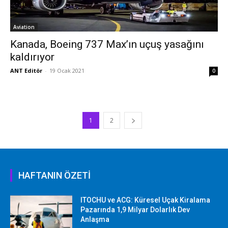
Aviation
Kanada, Boeing 737 Max’ın uçuş yasağını
kaldırıyor
ANT Editör
-
19 Ocak 2021
0
1
2
HAFTANIN ÖZETİ
ITOCHU ve ACG: Küresel Uçak Kiralama
Pazarında 1,9 Milyar Dolarlık Dev
Anlaşma