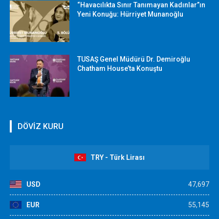
“Havacılıkta Sınır Tanımayan Kadınlar”ın
Yeni Konuğu: Hürriyet Munanoğlu
TUSAŞ Genel Müdürü Dr. Demiroğlu
Chatham House’ta Konuştu
DÖVİZ KURU
TRY - Türk Lirası
USD
47,697
EUR
55,145