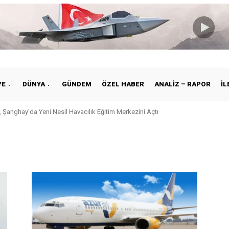
YE
DÜNYA
GÜNDEM
ÖZEL HABER
ANALIZ – RAPOR
İL
 Şanghay’da Yeni Nesil Havacılık Eğitim Merkezini Açtı