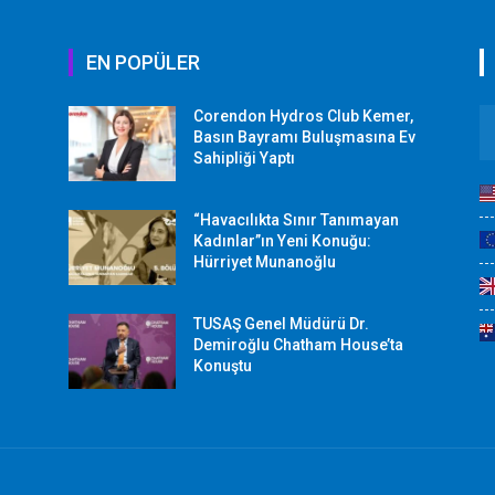
EN POPÜLER
Corendon Hydros Club Kemer,
r
Basın Bayramı Buluşmasına Ev
Sahipliği Yaptı
“Havacılıkta Sınır Tanımayan
Kadınlar”ın Yeni Konuğu:
Hürriyet Munanoğlu
TUSAŞ Genel Müdürü Dr.
Demiroğlu Chatham House’ta
Konuştu