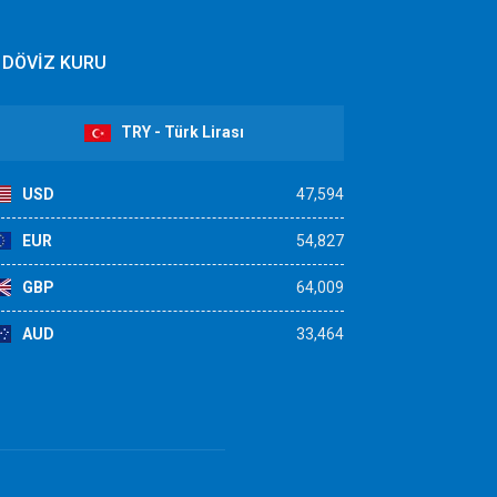
DÖVİZ KURU
TRY - Türk Lirası
USD
47,594
EUR
54,827
GBP
64,009
AUD
33,464