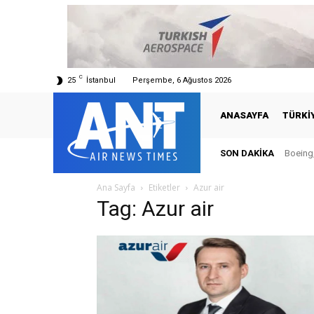
C
25
İstanbul
Perşembe, 6 Ağustos 2026
ANASAYFA
TÜRKI
SON DAKIKA
Boeing,
Ana Sayfa
Etiketler
Azur air
Tag: Azur air