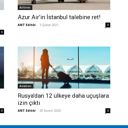
Airlines
Azur Air’in İstanbul talebine ret!
ANT Editör
-
5 Şubat 2021
0
0
Aviation
Rusya’dan 12 ülkeye daha uçuşlara
izin çıktı
ANT Editör
-
20 Kasım 2020
0
0