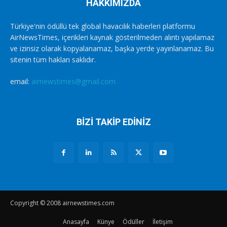
HAKKIMIZDA
Türkiye'nin ödüllü tek global havacılık haberleri platformu
AirNewsTimes, içerikleri kaynak gösterilmeden alıntı yapılamaz
ve izinsiz olarak kopyalanamaz, başka yerde yayınlanamaz. Bu
sitenin tüm hakları saklıdır.
email:
airnewstimes@gmail.com
BİZİ TAKİP EDİNİZ
Copyright © 2008 airnewstimes.com
Anasayfa
Künye
Ödüller
İletişim