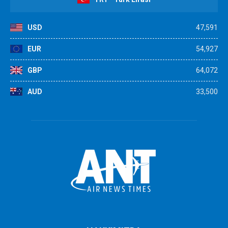
USD
47,591
EUR
54,927
GBP
64,072
AUD
33,500