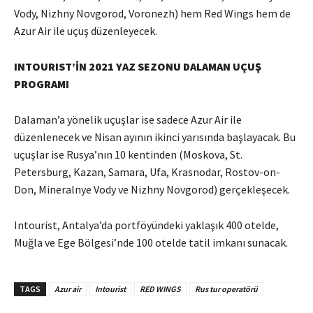
Vody, Nizhny Novgorod, Voronezh) hem Red Wings hem de
Azur Air ile uçuş düzenleyecek.
INTOURIST’İN 2021 YAZ SEZONU DALAMAN UÇUŞ
PROGRAMI
Dalaman’a yönelik uçuşlar ise sadece Azur Air ile
düzenlenecek ve Nisan ayının ikinci yarısında başlayacak. Bu
uçuşlar ise Rusya’nın 10 kentinden (Moskova, St.
Petersburg, Kazan, Samara, Ufa, Krasnodar, Rostov-on-
Don, Mineralnye Vody ve Nizhny Novgorod) gerçekleşecek.
Intourist, Antalya’da portföyündeki yaklaşık 400 otelde,
Muğla ve Ege Bölgesi’nde 100 otelde tatil imkanı sunacak.
TAGS
Azur air
Intourist
RED WINGS
Rus tur operatörü