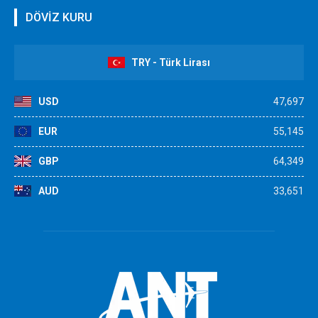
DÖVİZ KURU
TRY - Türk Lirası
USD
47,697
EUR
55,145
GBP
64,349
AUD
33,651