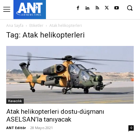
Ana Sayfa
Etiketler
Atak helikopterleri
Tag: Atak helikopterleri
Havacılık
Atak helikopterleri dostu-düşmanı
ASELSAN’la tanıyacak
ANT Editör
-
28 Mayıs 2021
0