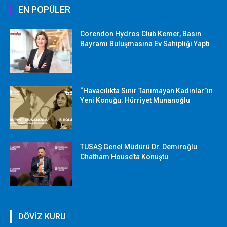
EN POPÜLER
Corendon Hydros Club Kemer, Basın
Bayramı Buluşmasına Ev Sahipliği Yaptı
“Havacılıkta Sınır Tanımayan Kadınlar”ın
Yeni Konuğu: Hürriyet Munanoğlu
TUSAŞ Genel Müdürü Dr. Demiroğlu
Chatham House’ta Konuştu
DÖVİZ KURU