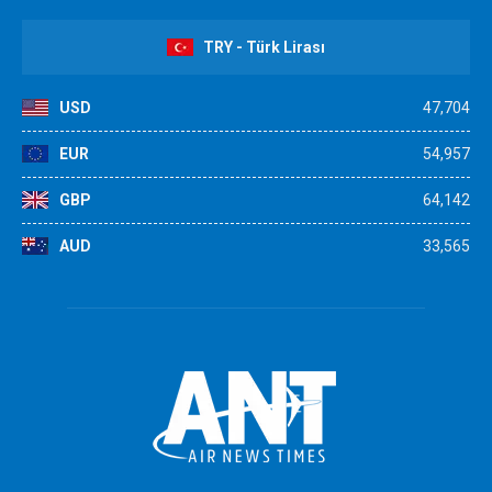
TRY - Türk Lirası
USD
47,704
EUR
54,957
GBP
64,142
AUD
33,565