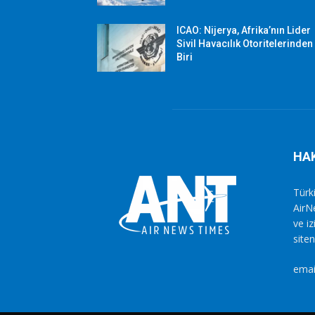
ICAO: Nijerya, Afrika’nın Lider
Sivil Havacılık Otoritelerinden
Biri
HA
Türki
AirN
ve i
siten
emai