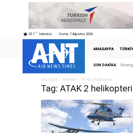
C
32.7
İstanbul
Cuma, 7 Ağustos 2026
ANASAYFA
TÜRKI
SON DAKIKA
Boeing,
Ana Sayfa
Etiketler
ATAK 2 helikopteri
Tag: ATAK 2 helikopteri