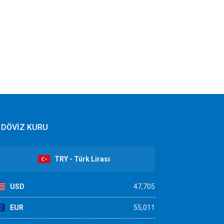
DÖVİZ KURU
TRY - Türk Lirası
USD
47,705
EUR
55,011