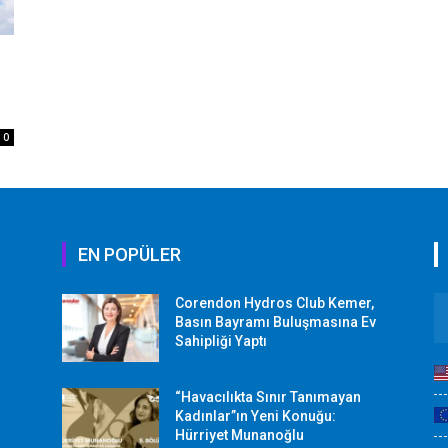
0
EN POPÜLER
Corendon Hydros Club Kemer,
r
Basın Bayramı Buluşmasına Ev
Sahipliği Yaptı
“Havacılıkta Sınır Tanımayan
Kadınlar”ın Yeni Konuğu:
Hürriyet Munanoğlu