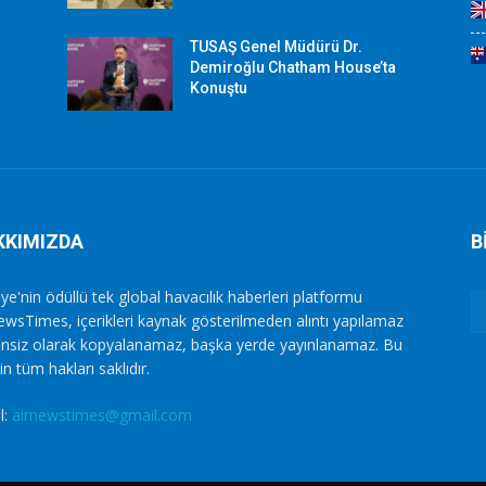
TUSAŞ Genel Müdürü Dr.
Demiroğlu Chatham House’ta
Konuştu
KKIMIZDA
B
ye'nin ödüllü tek global havacılık haberleri platformu
ewsTimes, içerikleri kaynak gösterilmeden alıntı yapılamaz
zinsiz olarak kopyalanamaz, başka yerde yayınlanamaz. Bu
in tüm hakları saklıdır.
l:
airnewstimes@gmail.com