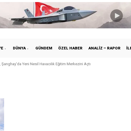
YE
DÜNYA
GÜNDEM
ÖZEL HABER
ANALIZ – RAPOR
İL
 Şanghay’da Yeni Nesil Havacılık Eğitim Merkezini Açtı