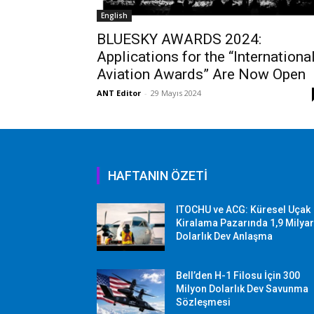
English
BLUESKY AWARDS 2024:
Applications for the “Internationa
Aviation Awards” Are Now Open
ANT Editor
-
29 Mayıs 2024
HAFTANIN ÖZETİ
ITOCHU ve ACG: Küresel Uçak
Kiralama Pazarında 1,9 Milya
Dolarlık Dev Anlaşma
Bell’den H-1 Filosu İçin 300
Milyon Dolarlık Dev Savunma
Sözleşmesi