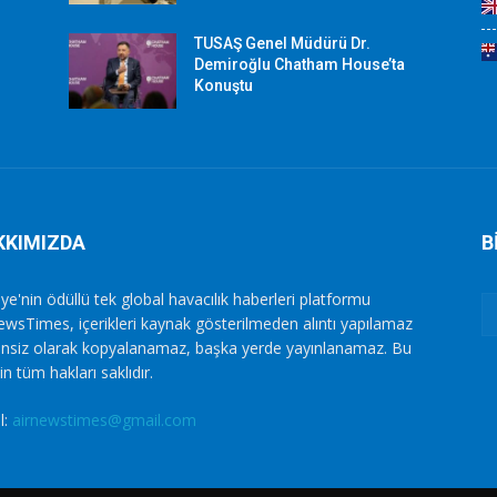
TUSAŞ Genel Müdürü Dr.
Demiroğlu Chatham House’ta
Konuştu
KKIMIZDA
B
ye'nin ödüllü tek global havacılık haberleri platformu
ewsTimes, içerikleri kaynak gösterilmeden alıntı yapılamaz
zinsiz olarak kopyalanamaz, başka yerde yayınlanamaz. Bu
in tüm hakları saklıdır.
l:
airnewstimes@gmail.com