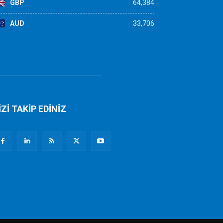
GBP
64,384
AUD
33,706
İZİ TAKİP EDİNİZ