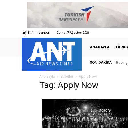
C
31.1
İstanbul
Cuma, 7 Ağustos 2026
ANASAYFA
TÜRKI
SON DAKIKA
Boeing,
Ana Sayfa
Etiketler
Apply Now
Tag: Apply Now