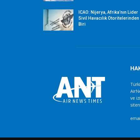
ICAO: Nijerya, Afrika’nın Lider
Sivil Havacılık Otoritelerinden
Biri
HA
Türki
AirN
ve i
siten
emai