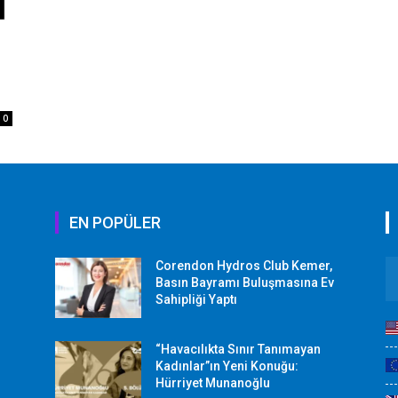
l
0
EN POPÜLER
Corendon Hydros Club Kemer,
r
Basın Bayramı Buluşmasına Ev
Sahipliği Yaptı
“Havacılıkta Sınır Tanımayan
Kadınlar”ın Yeni Konuğu:
Hürriyet Munanoğlu