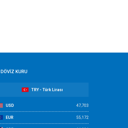
DÖVİZ KURU
TRY - Türk Lirası
USD
47,703
EUR
55,172