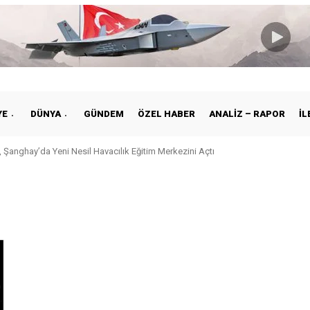
YE
DÜNYA
GÜNDEM
ÖZEL HABER
ANALIZ – RAPOR
İL
 Şanghay’da Yeni Nesil Havacılık Eğitim Merkezini Açtı