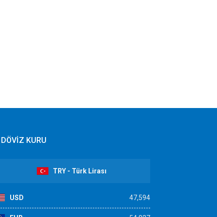
DÖVİZ KURU
TRY - Türk Lirası
USD
47,594