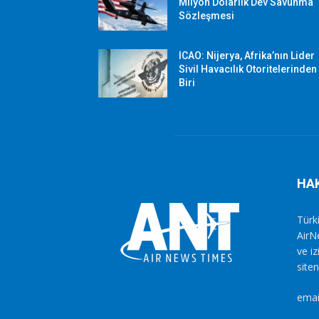
Milyon Dolarlık Dev Savunma
Sözleşmesi
ICAO: Nijerya, Afrika’nın Lider
Sivil Havacılık Otoritelerinden
Biri
HA
Türki
AirN
ve i
siten
emai