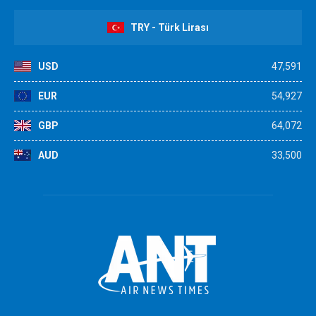
TRY - Türk Lirası
USD
47,591
EUR
54,927
GBP
64,072
AUD
33,500