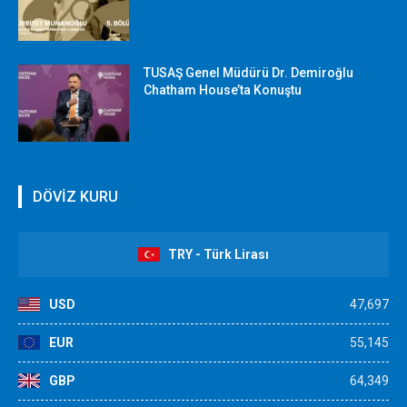
TUSAŞ Genel Müdürü Dr. Demiroğlu
Chatham House’ta Konuştu
DÖVİZ KURU
TRY - Türk Lirası
USD
47,697
EUR
55,145
GBP
64,349