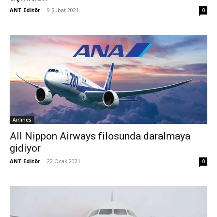
ANT Editör
-
9 Şubat 2021
0
Airlines
All Nippon Airways filosunda daralmaya
gidiyor
ANT Editör
-
22 Ocak 2021
0