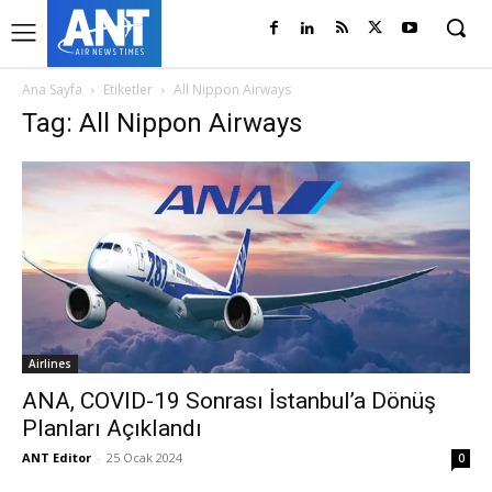
Ana Sayfa
Etiketler
All Nippon Airways
Tag: All Nippon Airways
Airlines
ANA, COVID-19 Sonrası İstanbul’a Dönüş
Planları Açıklandı
ANT Editor
-
25 Ocak 2024
0