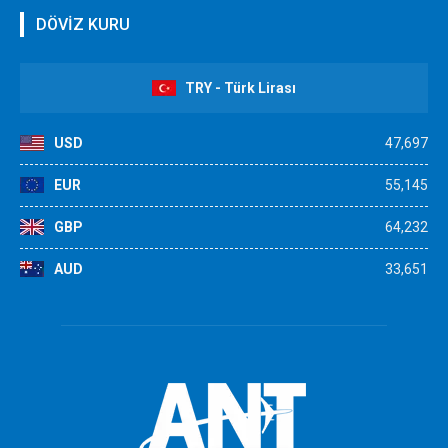
DÖVİZ KURU
TRY - Türk Lirası
USD
47,697
EUR
55,145
GBP
64,232
AUD
33,651