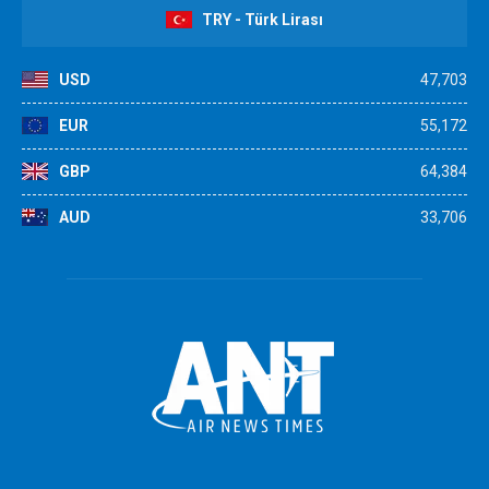
TRY - Türk Lirası
USD
47,703
EUR
55,172
GBP
64,384
AUD
33,706