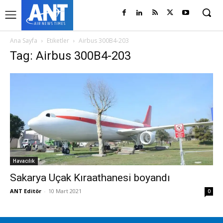
Ana Sayfa
Etiketler
Airbus 300B4-203
Tag: Airbus 300B4-203
Havacılık
Sakarya Uçak Kıraathanesi boyandı
ANT Editör
-
10 Mart 2021
0