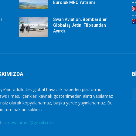
Euroluk MRO Yatırımı
or
Swan Aviation, Bombardier
Global İş Jetini Filosundan
Ayırdı
KKIMIZDA
B
ye'nin ödüllü tek global havacılık haberleri platformu
ewsTimes, içerikleri kaynak gösterilmeden alıntı yapılamaz
zinsiz olarak kopyalanamaz, başka yerde yayınlanamaz. Bu
in tüm hakları saklıdır.
l:
airnewstimes@gmail.com