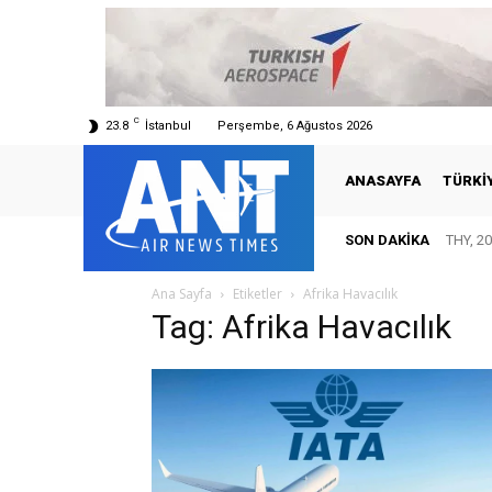
C
23.8
İstanbul
Perşembe, 6 Ağustos 2026
ANASAYFA
TÜRKI
SON DAKIKA
THY, 20
Ana Sayfa
Etiketler
Afrika Havacılık
Tag: Afrika Havacılık