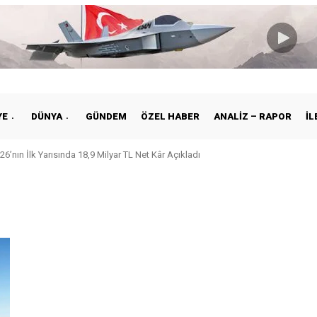
YE
DÜNYA
GÜNDEM
ÖZEL HABER
ANALIZ – RAPOR
İL
26’nın İlk Yarısında 18,9 Milyar TL Net Kâr Açıkladı