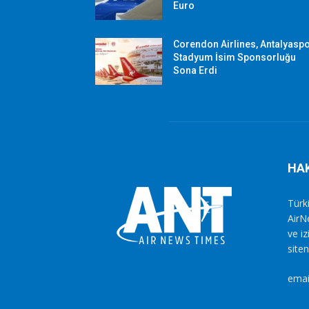
Euro
Corendon Airlines, Antalyasp
Stadyum İsim Sponsorluğu
Sona Erdi
HA
Türki
AirN
ve i
siten
emai