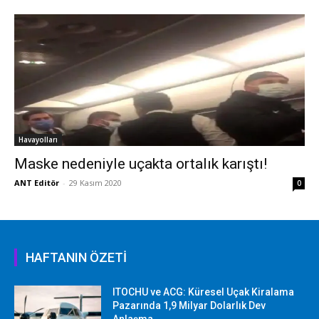
Havayolları
Maske nedeniyle uçakta ortalık karıştı!
ANT Editör
-
29 Kasım 2020
0
HAFTANIN ÖZETİ
ITOCHU ve ACG: Küresel Uçak Kiralama
Pazarında 1,9 Milyar Dolarlık Dev