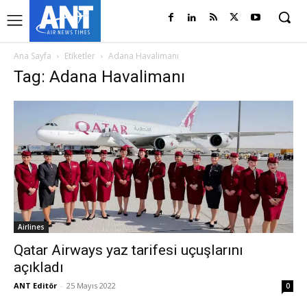
Ana Sayfa
Etiketler
Adana Havalimanı
Tag: Adana Havalimanı
Airlines
Qatar Airways yaz tarifesi uçuşlarını
açıkladı
ANT Editör
-
25 Mayıs 2022
0