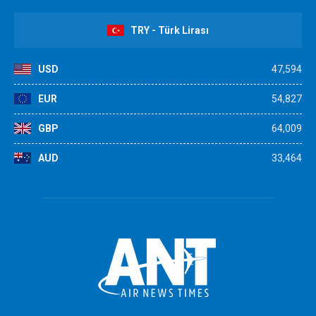
TRY - Türk Lirası
USD
47,594
EUR
54,827
GBP
64,009
AUD
33,464