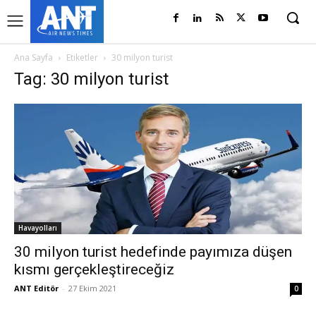
Ana Sayfa
Etiketler
30 milyon turist
Tag: 30 milyon turist
Havayolları
30 milyon turist hedefinde payımıza düşen
kısmı gerçekleştireceğiz
ANT Editör
-
27 Ekim 2021
0