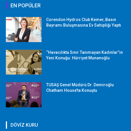
EN POPÜLER
Corendon Hydros Club Kemer, Basın
Bayramı Buluşmasına Ev Sahipliği Yaptı
“Havacılıkta Sınır Tanımayan Kadınlar”ın
Yeni Konuğu: Hürriyet Munanoğlu
TUSAŞ Genel Müdürü Dr. Demiroğlu
Chatham House’ta Konuştu
DÖVİZ KURU