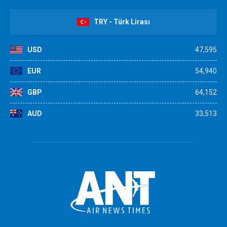
TRY - Türk Lirası
USD
47,595
EUR
54,940
GBP
64,152
AUD
33,513