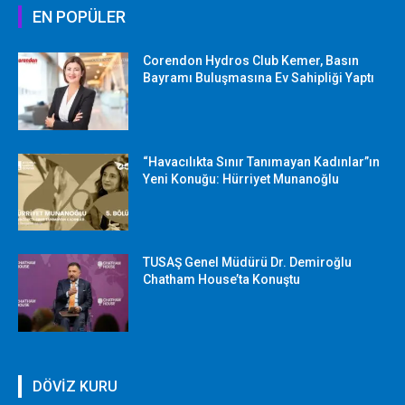
EN POPÜLER
Corendon Hydros Club Kemer, Basın
Bayramı Buluşmasına Ev Sahipliği Yaptı
“Havacılıkta Sınır Tanımayan Kadınlar”ın
Yeni Konuğu: Hürriyet Munanoğlu
TUSAŞ Genel Müdürü Dr. Demiroğlu
Chatham House’ta Konuştu
DÖVİZ KURU