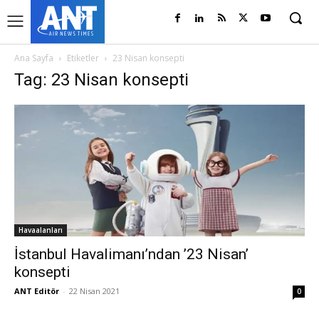
Ana Sayfa
Etiketler
23 Nisan konsepti
Tag: 23 Nisan konsepti
Havaalanları
İstanbul Havalimanı’ndan ’23 Nisan’
konsepti
ANT Editör
-
22 Nisan 2021
0