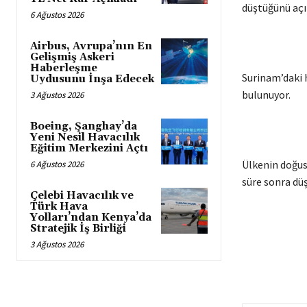
düştüğünü açı
6 Ağustos 2026
Airbus, Avrupa’nın En
Gelişmiş Askeri
Haberleşme
Surinam’daki h
Uydusunu İnşa Edecek
bulunuyor.
3 Ağustos 2026
Boeing, Şanghay’da
Yeni Nesil Havacılık
Eğitim Merkezini Açtı
Ülkenin doğus
6 Ağustos 2026
süre sonra düş
Çelebi Havacılık ve
Türk Hava
Yolları’ndan Kenya’da
Stratejik İş Birliği
3 Ağustos 2026