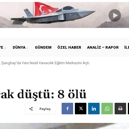
YE
DÜNYA
GÜNDEM
ÖZEL HABER
ANALIZ – RAPOR
İL
anghay’da Yeni Nesil Havacılık Eğitim Merkezini Açtı
ye ile Vietnam Arasında Hava Ulaştırmasında Yeni Dönem
ak düştü: 8 ölü
Paylaş