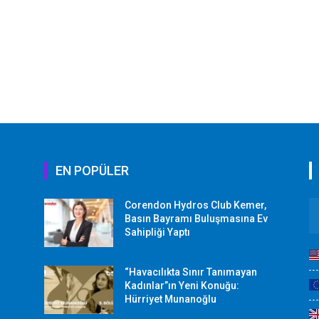
EN POPÜLER
Corendon Hydros Club Kemer,
r
Basın Bayramı Buluşmasına Ev
Sahipliği Yaptı
“Havacılıkta Sınır Tanımayan
Kadınlar”ın Yeni Konuğu:
Hürriyet Munanoğlu