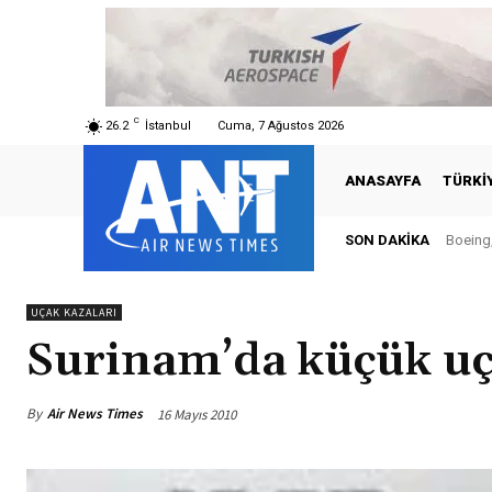
C
26.2
İstanbul
Cuma, 7 Ağustos 2026
ANASAYFA
TÜRKI
SON DAKIKA
Boeing, Ş
Türki
UÇAK KAZALARI
Surinam’da küçük uç
By
Air News Times
16 Mayıs 2010