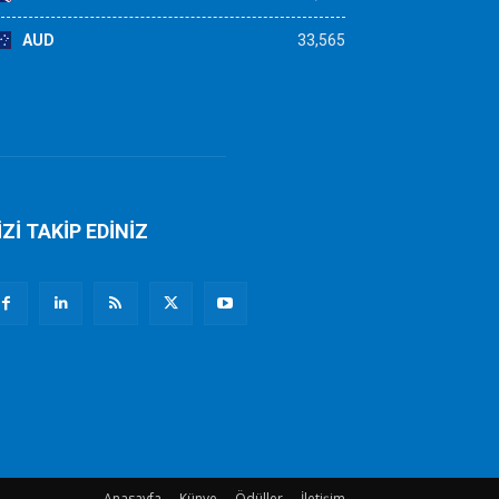
AUD
33,565
İZİ TAKİP EDİNİZ
Anasayfa
Künye
Ödüller
İletişim