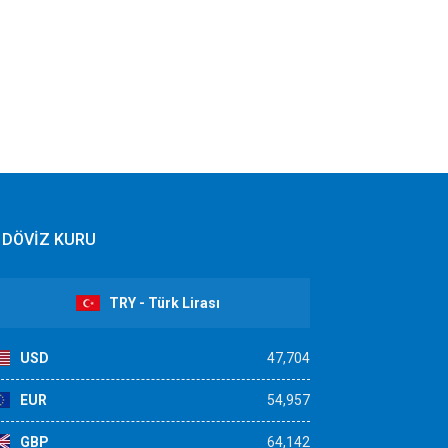
DÖVİZ KURU
TRY - Türk Lirası
USD
47,704
EUR
54,957
GBP
64,142