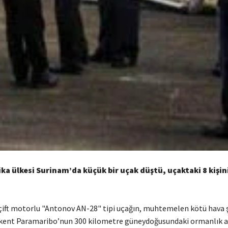
a ülkesi Surinam’da küçük bir uçak düştü, uçaktaki 8 kişin
, çift motorlu "Antonov AN-28" tipi uçağın, muhtemelen kötü hava ş
kent Paramaribo’nun 300 kilometre güneydoğusundaki ormanlık 