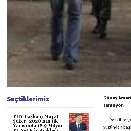
Seçtiklerimiz
Güney Amerik
sanılıyor.
THY Başkanı Murat
Yetkililer
Şeker: 2026’nın İlk
Yarısında 18,9 Milyar
yüzünden baş
TL Net Kâr Açıkladı