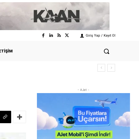
Giriş Yap / Kayıt Ol
ETIŞIM
- AJet -