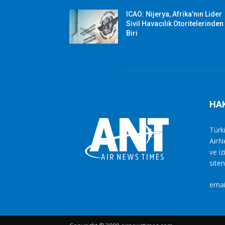
ICAO: Nijerya, Afrika’nın Lider
Sivil Havacılık Otoritelerinden
Biri
HA
Türki
AirN
ve i
siten
emai