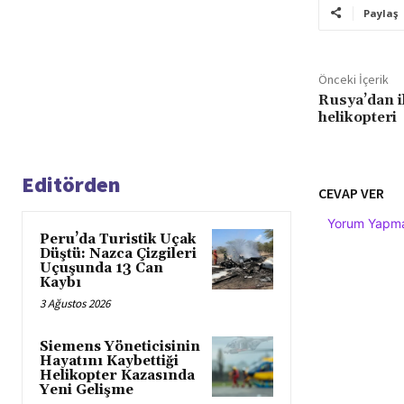
Paylaş
Önceki İçerik
Rusya’dan i
helikopteri
Editörden
CEVAP VER
Yorum Yapmak
Peru’da Turistik Uçak
Düştü: Nazca Çizgileri
Uçuşunda 13 Can
Kaybı
3 Ağustos 2026
Siemens Yöneticisinin
Hayatını Kaybettiği
Helikopter Kazasında
Yeni Gelişme