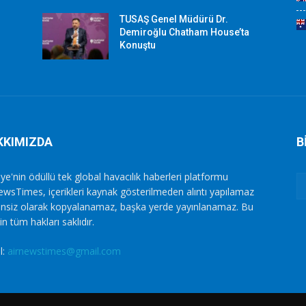
TUSAŞ Genel Müdürü Dr.
Demiroğlu Chatham House’ta
Konuştu
KKIMIZDA
B
ye'nin ödüllü tek global havacılık haberleri platformu
ewsTimes, içerikleri kaynak gösterilmeden alıntı yapılamaz
zinsiz olarak kopyalanamaz, başka yerde yayınlanamaz. Bu
in tüm hakları saklıdır.
l:
airnewstimes@gmail.com