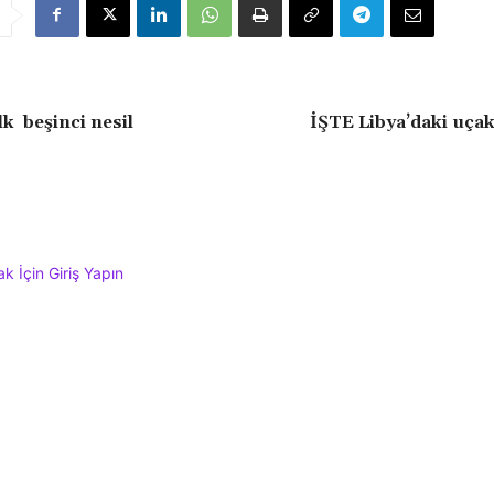
lk beşinci nesil
İŞTE Libya’daki uça
 İçin Giriş Yapın