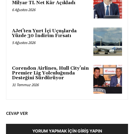
Milyar TL Net Kâr Açıkladı
6 Ağustos 2026
AJet’ten Yurt İçi Uçuşlarda
Yüzde 30 İndirim Fırsatı
5 Ağustos 2026
Corendon Airlines, Hull City’nin
Premier Lig Yolculuğunda
Desteğini Sürdürüyor
31 Temmuz 2026
CEVAP VER
YORUM YAPMAK İÇIN GIRIŞ YAPIN