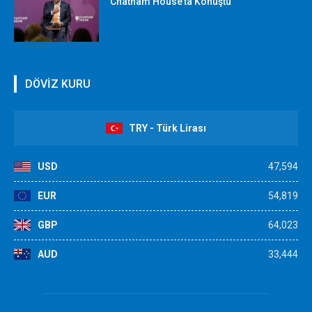
Chatham House’ta Konuştu
DÖVİZ KURU
TRY - Türk Lirası
USD
47,594
EUR
54,819
GBP
64,023
AUD
33,444