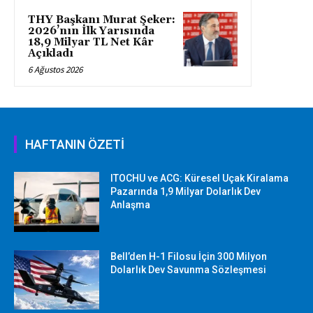
THY Başkanı Murat Şeker:
2026’nın İlk Yarısında
18,9 Milyar TL Net Kâr
Açıkladı
6 Ağustos 2026
HAFTANIN ÖZETİ
ITOCHU ve ACG: Küresel Uçak Kiralama
Pazarında 1,9 Milyar Dolarlık Dev
Anlaşma
Bell’den H-1 Filosu İçin 300 Milyon
Dolarlık Dev Savunma Sözleşmesi