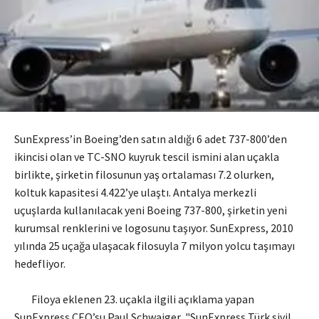
SunExpress’in Boeing’den satın aldığı 6 adet 737-800’den
ikincisi olan ve TC-SNO kuyruk tescil ismini alan uçakla
birlikte, şirketin filosunun yaş ortalaması 7.2 olurken,
koltuk kapasitesi 4.422’ye ulaştı. Antalya merkezli
uçuşlarda kullanılacak yeni Boeing 737-800, şirketin yeni
kurumsal renklerini ve logosunu taşıyor. SunExpress, 2010
yılında 25 uçağa ulaşacak filosuyla 7 milyon yolcu taşımayı
hedefliyor.
Filoya eklenen 23. uçakla ilgili açıklama yapan
SunExpress CEO’su Paul Schwaiger, "SunExpress Türk sivil