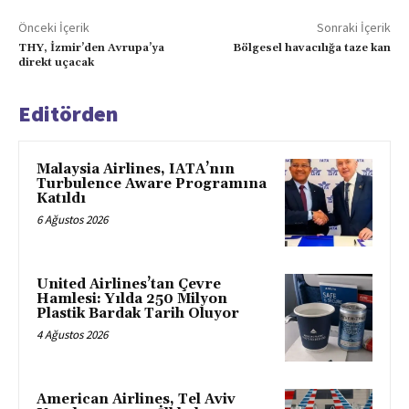
Önceki İçerik
Sonraki İçerik
THY, İzmir’den Avrupa’ya
Bölgesel havacılığa taze kan
direkt uçacak
Editörden
Malaysia Airlines, IATA’nın
Turbulence Aware Programına
Katıldı
6 Ağustos 2026
United Airlines’tan Çevre
Hamlesi: Yılda 250 Milyon
Plastik Bardak Tarih Oluyor
4 Ağustos 2026
American Airlines, Tel Aviv