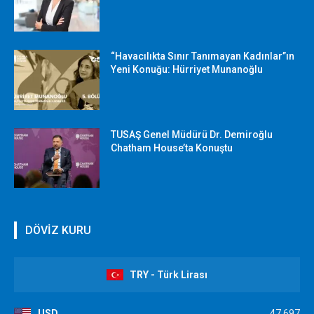
“Havacılıkta Sınır Tanımayan Kadınlar”ın
Yeni Konuğu: Hürriyet Munanoğlu
TUSAŞ Genel Müdürü Dr. Demiroğlu
Chatham House’ta Konuştu
DÖVİZ KURU
TRY - Türk Lirası
USD
47,697