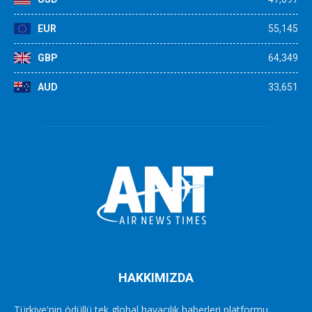
EUR
55,145
GBP
64,349
AUD
33,651
HAKKIMIZDA
Türkiye'nin ödüllü tek global havacılık haberleri platformu