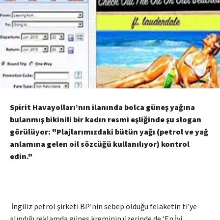
Spirit Havayolları’nın ilanında bolca güneş yağına
bulanmış bikinili bir kadın resmi eşliğinde şu slogan
görülüyor: "Plajlarımızdaki bütün yağı (petrol ve yağ
anlamına gelen oil sözcüğü kullanılıyor) kontrol
edin."
İngiliz petrol şirketi BP’nin sebep olduğu felaketin ti’ye
alındığı reklamda güneş kreminin üzerinde de ‘En İyi