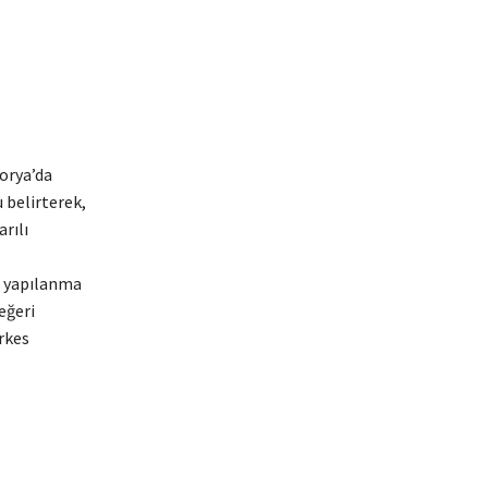
lorya’da
 belirterek,
rılı
ni yapılanma
eğeri
rkes