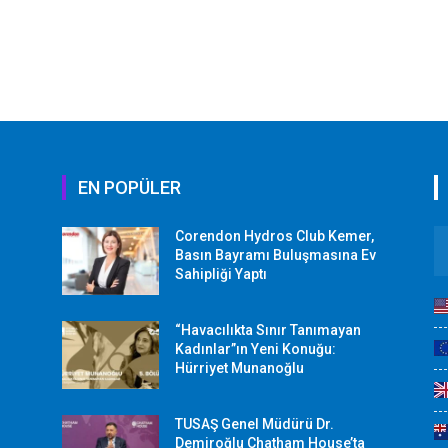
EN POPÜLER
Corendon Hydros Club Kemer,
r
Basın Bayramı Buluşmasına Ev
Sahipliği Yaptı
“Havacılıkta Sınır Tanımayan
Kadınlar”ın Yeni Konuğu:
Hürriyet Munanoğlu
TUSAŞ Genel Müdürü Dr.
Demiroğlu Chatham House’ta