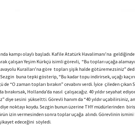
anda kampı olaylı başladı. Kafile Atatürk Havalimanı’na geldiğind
rak çalışan Yeşim Kürkçü isimli görevli, “Bu topları uçağa alamayı
avayolu Kuralları’na göre topları şişik halde götüremezsiniz” dedi
ezgin buna tepki gösterip, “Bu kadar topu indirirsek, uçağı kaçır
ü de “O zaman topları bırakın” cevabını verdi. İyice çileden çıkan 
a bırakırsak, Hollanda’da nasıl çalışacağız. 40 yıldır seyahat ediy
” diye sesini yükseltti. Görevli hanım da “40 yıldır uçabilirsiniz, 
diye noktayı koydu. Sezgin bunun üzerine THY müdürlerinden birisi
rün izin vermesinden sonra toplar uçağa alındı. Görevlinin ismini 
ikayet edeceğini söyledi.