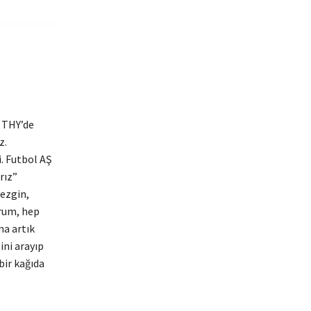
e THY’de
z.
. Futbol AŞ
ırız”
Sezgin,
orum, hep
ama artık
ni arayıp
bir kağıda