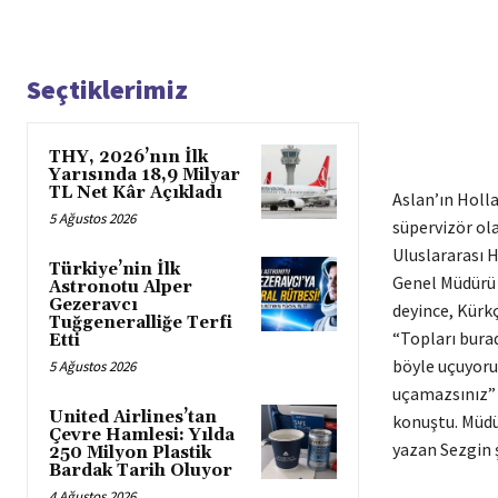
Seçtiklerimiz
THY, 2026’nın İlk
Yarısında 18,9 Milyar
TL Net Kâr Açıkladı
Aslan’ın Holl
5 Ağustos 2026
süpervizör ola
Uluslararası H
Türkiye’nin İlk
Genel Müdürü S
Astronotu Alper
Gezeravcı
deyince, Kürkç
Tuğgeneralliğe Terfi
“Topları burad
Etti
böyle uçuyoruz
5 Ağustos 2026
uçamazsınız” 
United Airlines’tan
konuştu. Müdü
Çevre Hamlesi: Yılda
yazan Sezgin ş
250 Milyon Plastik
Bardak Tarih Oluyor
4 Ağustos 2026