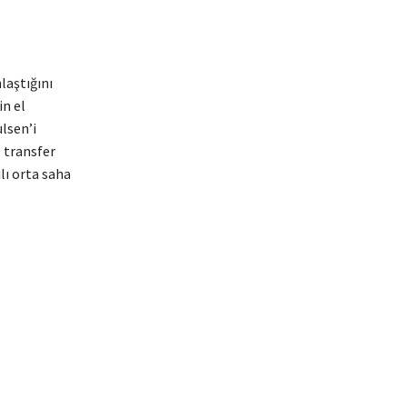
laştığını
in el
ulsen’i
e transfer
lı orta saha