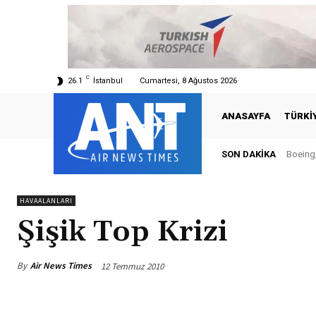
C
26.1
İstanbul
Cumartesi, 8 Ağustos 2026
ANASAYFA
TÜRKI
SON DAKIKA
Boeing, Ş
Türkiy
HAVAALANLARI
Şişik Top Krizi
By
Air News Times
12 Temmuz 2010