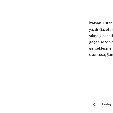
İtalyan Tutto
yazdı. Gazeten
sıkıştığını be
geçen sezon d
gerçekleşmemi
oyuncusu, Şam
Paylaş