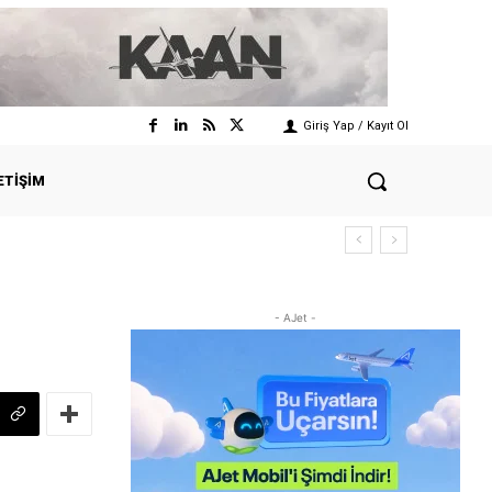
Giriş Yap / Kayıt Ol
ETIŞIM
- AJet -