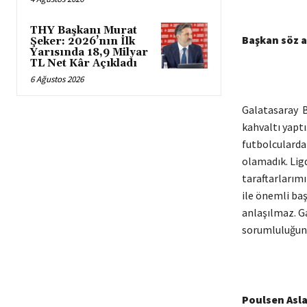
THY Başkanı Murat
Başkan söz a
Şeker: 2026’nın İlk
Yarısında 18,9 Milyar
TL Net Kâr Açıkladı
6 Ağustos 2026
Galatasaray B
kahvaltı yapt
futbolculardan
olamadık. Lig
taraftarlarım
ile önemli baş
anlaşılmaz. Ga
sorumluluğunu
Poulsen Asla