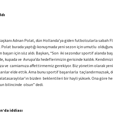
ldı
aşkanı Adnan Polat, dün Hollanda’ya giden futbolcularla sabah F
ı. Polat burada yaptığı konuşmada yeni sezon için umutlu olduğunu
 başarı için söz aldı. Başkan, “Son iki sezondur sportif alanda başa
de, kupada ve Avrupa’da hedeflerimizin gerisinde kaldık. Kendimizi
ıza ve camiamıza affettirmemiz gerekiyor. Biz yönetim olarak ye
arılar elde ettik. Ama bunu sportif başarılarla taçlandırmazsak, d
latasaraylılar’ın bizden beklentileri bir hayli yüksek. Ona göre he
n bilincinde olsun” dedi.
n’da iddiası