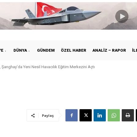
YE
DÜNYA
GÜNDEM
ÖZEL HABER
ANALIZ – RAPOR
İL
anghay’da Yeni Nesil Havacılık Eğitim Merkezini Açtı
e ile Vietnam Arasında Hava Ulaştırmasında Yeni Dönem
Paylaş