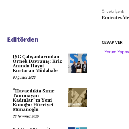
Önceki İçerik
Emirates’den
Editörden
CEVAP VER
Yorum Yapmak
ISG Çalışanlarından
Örnek Davranış: Kriz
Anında Hayat
Kurtaran Müdahale
6 Ağustos 2026
“Havacılıkta Sınır
Tanımayan
Kadınlar”ın Yeni
Konuğu: Hürriyet
Munanoğlu
28 Temmuz 2026