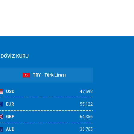
DÖVİZ KURU
TRY - Türk Lirası
USD
47,692
EUR
55,122
GBP
64,356
AUD
33,705