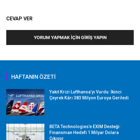
CEVAP VER
YORUM YAPMAK İÇIN GIRIŞ YAPIN
HAFTANIN ÖZETİ
Yakıt Krizi Lufthansa’yı Vurdu: İkinci
Çeyrek Kârı 383 Milyon Euroya Geriledi
BETA Technologies’e EXIM Desteği:
Finansman Hedefi 1 Milyar Dolara
Çıkıyor