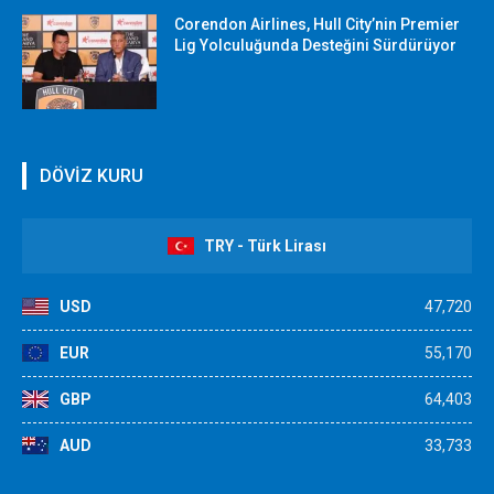
Corendon Airlines, Hull City’nin Premier
Lig Yolculuğunda Desteğini Sürdürüyor
DÖVİZ KURU
TRY - Türk Lirası
USD
47,720
EUR
55,170
GBP
64,403
AUD
33,733