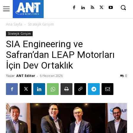
Ana Sayfa
Stratejik Girişim
Stratejik Girişim
SIA Engineering ve
Safran’dan LEAP Motorları
İçin Dev Ortaklık
Yazar
ANT Editor
-
6 Haziran 2026
0