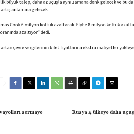
lik büyük talep, daha az uçuşla aynı zamana denk gelecek ve bu da 
a artış anlamına gelecek.
omas Cook 6 milyon koltuk azaltacak. Flybe 8 milyon koltuk azaltac
oranında azaltıyor” dedi.
 artan çevre vergilerinin bilet fiyatlarına ekstra maliyetler yükley
vayolları sermaye
Rusya 4 ülkeye daha uçuş