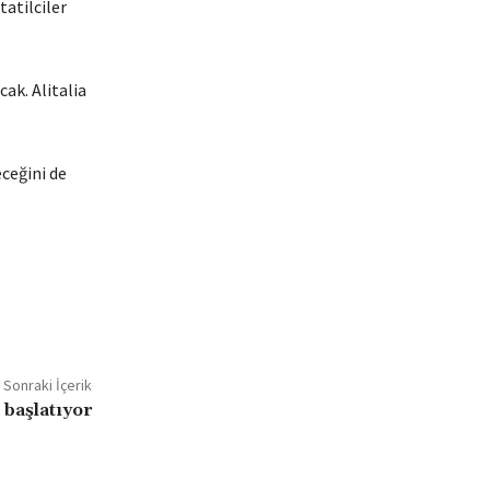
tatilciler
ak. Alitalia
eceğini de
Sonraki İçerik
 başlatıyor