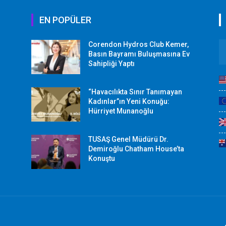
EN POPÜLER
Corendon Hydros Club Kemer,
r
Basın Bayramı Buluşmasına Ev
Sahipliği Yaptı
“Havacılıkta Sınır Tanımayan
Kadınlar”ın Yeni Konuğu:
Hürriyet Munanoğlu
TUSAŞ Genel Müdürü Dr.
Demiroğlu Chatham House’ta
Konuştu