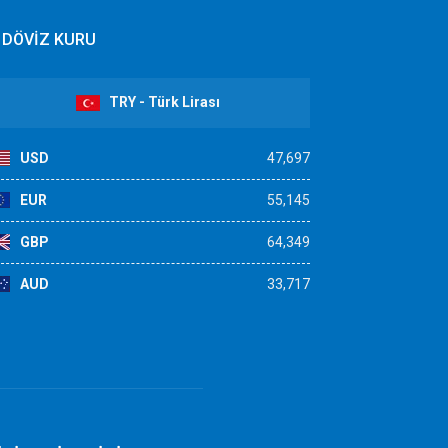
DÖVİZ KURU
TRY - Türk Lirası
USD
47,697
EUR
55,145
GBP
64,349
AUD
33,717