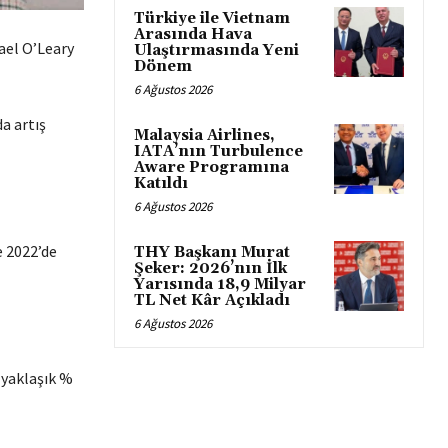
Türkiye ile Vietnam
Arasında Hava
ael O’Leary
Ulaştırmasında Yeni
Dönem
6 Ağustos 2026
a artış
Malaysia Airlines,
IATA’nın Turbulence
Aware Programına
Katıldı
6 Ağustos 2026
e 2022’de
THY Başkanı Murat
Şeker: 2026’nın İlk
Yarısında 18,9 Milyar
TL Net Kâr Açıkladı
6 Ağustos 2026
 yaklaşık %