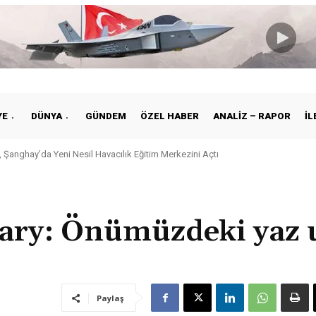
YE
DÜNYA
GÜNDEM
ÖZEL HABER
ANALIZ – RAPOR
İL
Şanghay’da Yeni Nesil Havacılık Eğitim Merkezini Açtı
ye ile Vietnam Arasında Hava Ulaştırmasında Yeni Dönem
ary: Önümüzdeki yaz 
Paylaş