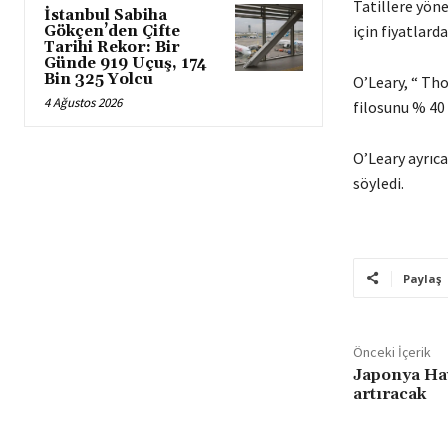
Tatillere yöne
İstanbul Sabiha
için fiyatlard
Gökçen’den Çifte
Tarihi Rekor: Bir
Günde 919 Uçuş, 174
Bin 325 Yolcu
O’Leary, “ Th
4 Ağustos 2026
filosunu % 40 
O’Leary ayrıca
söyledi.
Paylaş
Önceki İçerik
Japonya Ha
artıracak