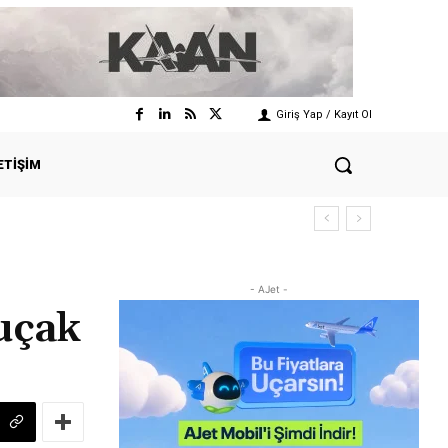
Giriş Yap / Kayıt Ol
ETIŞIM
- AJet -
uçak