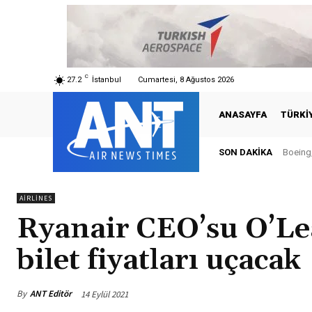
C
27.2
İstanbul
Cumartesi, 8 Ağustos 2026
ANASAYFA
TÜRKI
SON DAKIKA
Boeing, 
Türki
AIRLINES
Ryanair CEO’su O’Le
bilet fiyatları uçacak
By
ANT Editör
14 Eylül 2021