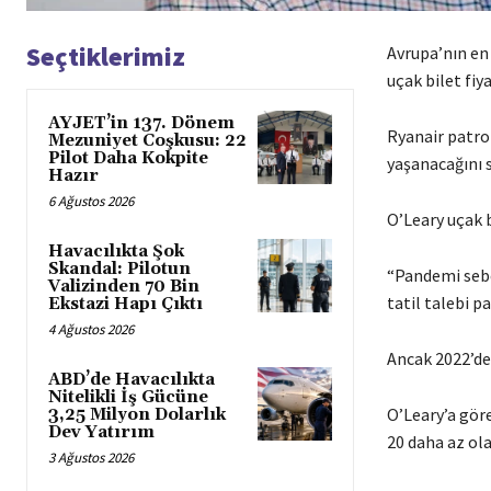
Seçtiklerimiz
Avrupa’nın en
uçak bilet fiy
AYJET’in 137. Dönem
Ryanair patro
Mezuniyet Coşkusu: 22
Pilot Daha Kokpite
yaşanacağını s
Hazır
6 Ağustos 2026
O’Leary uçak b
Havacılıkta Şok
Skandal: Pilotun
“Pandemi sebe
Valizinden 70 Bin
tatil talebi 
Ekstazi Hapı Çıktı
4 Ağustos 2026
Ancak 2022’de 
ABD’de Havacılıkta
Nitelikli İş Gücüne
O’Leary’a gör
3,25 Milyon Dolarlık
Dev Yatırım
20 daha az ol
3 Ağustos 2026