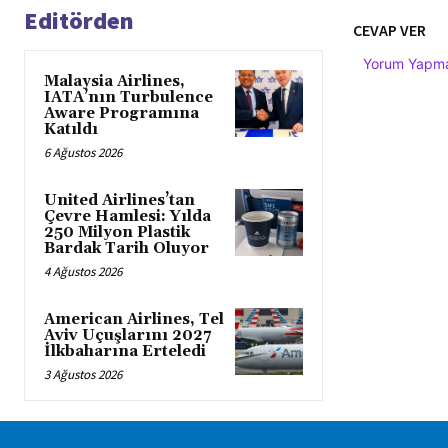
Editörden
CEVAP VER
Yorum Yapmak
Malaysia Airlines,
IATA’nın Turbulence
Aware Programına
Katıldı
6 Ağustos 2026
United Airlines’tan
Çevre Hamlesi: Yılda
250 Milyon Plastik
Bardak Tarih Oluyor
4 Ağustos 2026
American Airlines, Tel
Aviv Uçuşlarını 2027
İlkbaharına Erteledi
3 Ağustos 2026