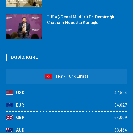
TUSAŞ Genel Müdürü Dr. Demiroğlu
Chatham House’ta Konuştu
DÖVİZ KURU
TRY - Türk Lirası
USD
47,594
EUR
54,827
GBP
64,009
AUD
33,464