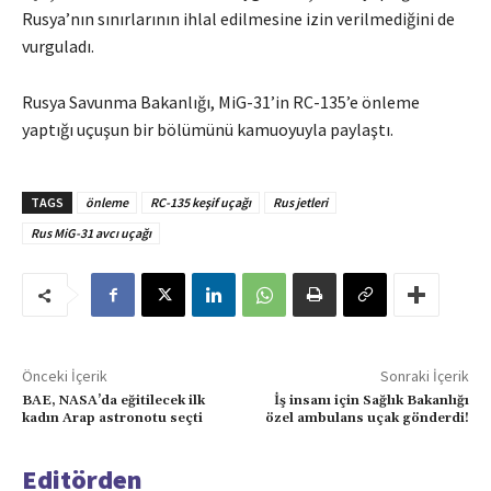
Rusya’nın sınırlarının ihlal edilmesine izin verilmediğini de
vurguladı.
Rusya Savunma Bakanlığı, MiG-31’in RC-135’e önleme
yaptığı uçuşun bir bölümünü kamuoyuyla paylaştı.
TAGS
önleme
RC-135 keşif uçağı
Rus jetleri
Rus MiG-31 avcı uçağı
Önceki İçerik
Sonraki İçerik
BAE, NASA’da eğitilecek ilk
İş insanı için Sağlık Bakanlığı
kadın Arap astronotu seçti
özel ambulans uçak gönderdi!
Editörden