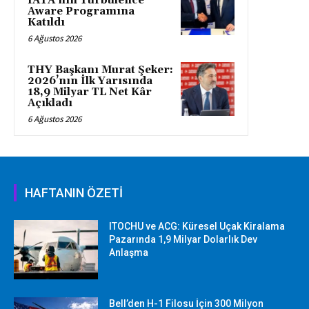
IATA’nın Turbulence
Aware Programına
Katıldı
6 Ağustos 2026
THY Başkanı Murat Şeker:
2026’nın İlk Yarısında
18,9 Milyar TL Net Kâr
Açıkladı
6 Ağustos 2026
HAFTANIN ÖZETİ
ITOCHU ve ACG: Küresel Uçak Kiralama
Pazarında 1,9 Milyar Dolarlık Dev
Anlaşma
Bell’den H-1 Filosu İçin 300 Milyon