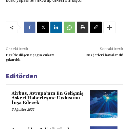
bunu yapabilen ilk Arap ülkesi olmuştu.
Önceki İçerik
Sonraki İçerik
Ege’de düşen uçağın enkazı
Rus jetleri havalandı!
çıkarıldı
Editörden
Airbus, Avrupa’nın En Gelişmiş
Askeri Haberleşme Uydusunu
İnşa Edecek
3 Ağustos 2026