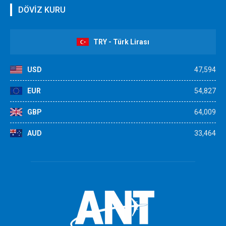
DÖVİZ KURU
TRY - Türk Lirası
USD
47,594
EUR
54,827
GBP
64,009
AUD
33,464