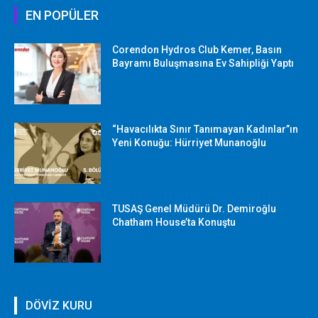
EN POPÜLER
Corendon Hydros Club Kemer, Basın
Bayramı Buluşmasına Ev Sahipliği Yaptı
“Havacılıkta Sınır Tanımayan Kadınlar”ın
Yeni Konuğu: Hürriyet Munanoğlu
TUSAŞ Genel Müdürü Dr. Demiroğlu
Chatham House’ta Konuştu
DÖVİZ KURU