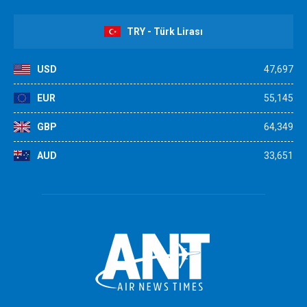
TRY - Türk Lirası
USD
47,697
EUR
55,145
GBP
64,349
AUD
33,651