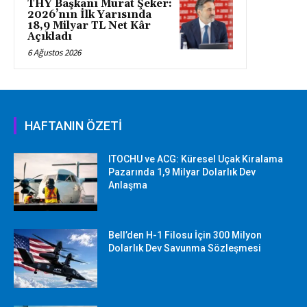
THY Başkanı Murat Şeker:
2026’nın İlk Yarısında
18,9 Milyar TL Net Kâr
Açıkladı
6 Ağustos 2026
HAFTANIN ÖZETİ
ITOCHU ve ACG: Küresel Uçak Kiralama
Pazarında 1,9 Milyar Dolarlık Dev
Anlaşma
Bell’den H-1 Filosu İçin 300 Milyon
Dolarlık Dev Savunma Sözleşmesi