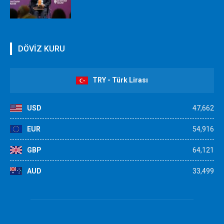
DÖVİZ KURU
TRY - Türk Lirası
USD
47,662
EUR
54,916
GBP
64,121
AUD
33,499