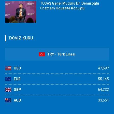
TUSAŞ Genel Müdürü Dr. Demiroğlu
Chatham House’ta Konuştu
DÖVİZ KURU
TRY - Türk Lirası
USD
47,697
EUR
55,145
GBP
64,232
AUD
33,651