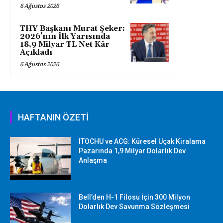
6 Ağustos 2026
THY Başkanı Murat Şeker:
2026’nın İlk Yarısında
18,9 Milyar TL Net Kâr
Açıkladı
6 Ağustos 2026
HAFTANIN ÖZETİ
ITOCHU ve ACG: Küresel Uçak Kiralama
Pazarında 1,9 Milyar Dolarlık Dev
Anlaşma
Bell’den H-1 Filosu İçin 300 Milyon
Dolarlık Dev Savunma Sözleşmesi