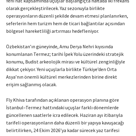
Yeni hat kapsamında uçuşlar başlangıçta haftada iki frekans
olarak gerçekleştirilecek. Yaz sezonuyla birlikte
operasyonların düzenli şekilde devam etmesi planlanırken,
seferlerin hem turizm hem de ticari bağlantılar açısından
bölgesel hareketliliği artırması hedefleniyor.
Özbekistan’ın güneyinde, Amu Derya Nehri kıyısında
konumlanan Termez; tarihi İpek Yolu üzerindeki stratejik
konumu, Budist arkeolojik mirası ve kültürel zenginliğiyle
dikkat çekiyor. Yeni uçuşlarla birlikte Türkiye’den Orta
Asya’nın önemli kültürel merkezlerinden birine direkt
erişim sağlanmış olacak.
Fly Khiva tarafından açıklanan operasyon planına göre
İstanbul–Termez hattındaki uçuşlar farklı dönemlerde
güncellenen saatlerle icra edilecek. Haziran ayı itibarıyla
tarifeli operasyonların daha düzenli bir yapıya kavuşacağı
belirtilirken, 24 Ekim 2026’ya kadar sürecek yaz tarifesi