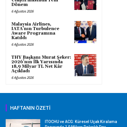
Ulaştırmasında Yeni
Dönem
6 Ağustos 2026
Malaysia Airlines,
IATA’nın Turbulence
Aware Programına
Katıldı
6 Ağustos 2026
THY Başkanı Murat Şeker:
2026’nın İlk Yarısında
18,9 Milyar TL Net Kâr
Açıkladı
6 Ağustos 2026
HAFTANIN ÖZETİ
ITOCHU ve ACG: Küresel Uçak Kiralama
Pazarında 1,9 Milyar Dolarlık Dev