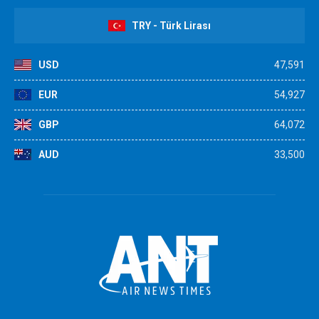
TRY - Türk Lirası
USD
47,591
EUR
54,927
GBP
64,072
AUD
33,500