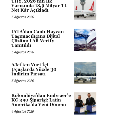
THY, 2026’nın İlk
Yarısında 18,9 Milyar TL
Net Kâr Açıkladı
5 Ağustos 2026
IATA’dan Canlı Hayvan
Taşımacılığına Dijital
Çözüm: LAR Verify
Tanıtıldı
5 Ağustos 2026
AJet’ten Yurt İçi
Uçuşlarda Yüzde 30
İndirim Fırsatı
5 Ağustos 2026
Kolombiya’dan Embraer’e
KC-390 Siparişi: Latin
Amerika’da Yeni Dönem
4 Ağustos 2026