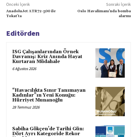
Önceki İçerik
Sonraki İçerik
AnadoluJet ATR72-500 ile
Oslo Havalimanı’nda bomba
Tokat’ta
alarmı
Editörden
ISG Çalışanlarından Örnek
Davranış: Kriz Anında Hayat
Kurtaran Müdahale
6 Ağustos 2026
“Havacılıkta Sınır Tanımayan
Kadınlar”ın Yeni Konuğu:
Hürriyet Munanoğlu
28 Temmuz 2026
Sabiha Gökçen’de Tarihi Gün:
Dört Ayrı Kategoride Rekor