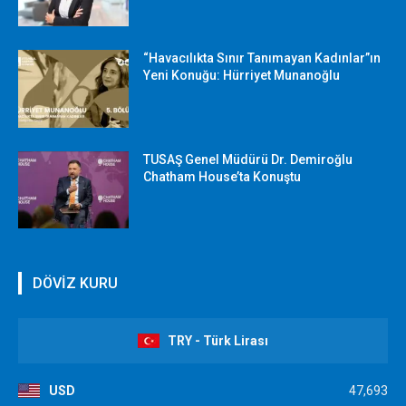
“Havacılıkta Sınır Tanımayan Kadınlar”ın
Yeni Konuğu: Hürriyet Munanoğlu
TUSAŞ Genel Müdürü Dr. Demiroğlu
Chatham House’ta Konuştu
DÖVİZ KURU
TRY - Türk Lirası
USD
47,693