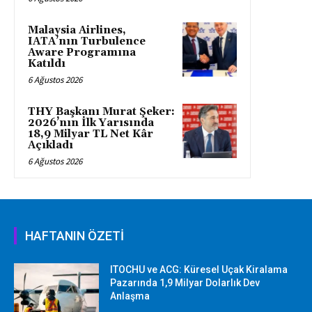
Malaysia Airlines,
IATA’nın Turbulence
Aware Programına
Katıldı
6 Ağustos 2026
THY Başkanı Murat Şeker:
2026’nın İlk Yarısında
18,9 Milyar TL Net Kâr
Açıkladı
6 Ağustos 2026
HAFTANIN ÖZETİ
ITOCHU ve ACG: Küresel Uçak Kiralama
Pazarında 1,9 Milyar Dolarlık Dev
Anlaşma