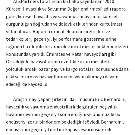
AlixPartners tarafından bu hafta yayınlanan ‘2010
Küresel Havacılık ve Savunma Değerlendirmesi’ adlı rapora
göre, küresel havacılık ve savunma sanayisinin, küresel
durgunluğun doğrudan ve dolaylı etkilerinden kurtulması
yıllar alacak. Raporda orjinal ekipman üreticileri ve
tedarikçileri, geçen yıl iyi performans göstermelerine
rağmen bu olumlu ortamın devam etmesini beklememeleri
konusunda uyarıldı. Emirates ve Katar havayolları gibi
Ortadoğulu havayollarının özellikle uzun mesafeli
yolculuklardaki pazar payı ve kargo rotaları konusunda daha
eski ve oturmuş havayollarına meydan okumaya devam
edeceği de kaydedildi.
Araştırmayı yapan şirketin idari müdürü Eric Bernardini,
havacılık ve savunma endüstrilerinde görülen beş yıllık
büyüme devrinin geçen yıl sona erdiğini ve önümüzde bu
endüstriyi zorlu bir dönem beklediğini söyledi. Bernardini,
endüstrinin geçen yıl üretim kapasitesini düşürerek