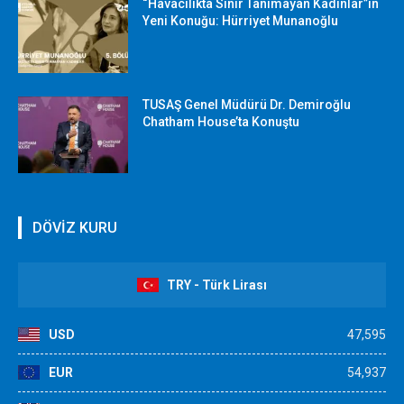
“Havacılıkta Sınır Tanımayan Kadınlar”ın
Yeni Konuğu: Hürriyet Munanoğlu
TUSAŞ Genel Müdürü Dr. Demiroğlu
Chatham House’ta Konuştu
DÖVİZ KURU
TRY - Türk Lirası
USD
47,595
EUR
54,937