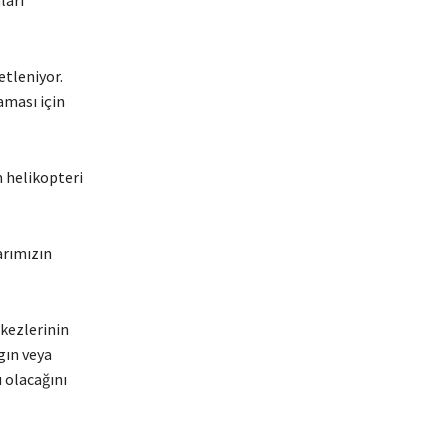
tleniyor.
aması için
m helikopteri
arımızın
kezlerinin
gın veya
 olacağını