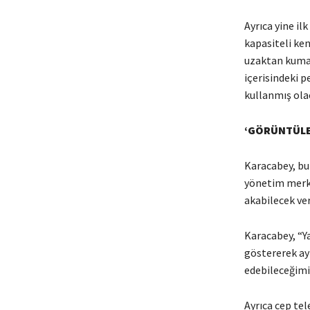
Ayrıca yine il
kapasiteli ken
uzaktan kuman
içerisindeki p
kullanmış ola
‘GÖRÜNTÜLE
Karacabey, bu 
yönetim merke
akabilecek ver
Karacabey, “Y
göstererek ay
edebileceğimiz
Ayrıca cep tel