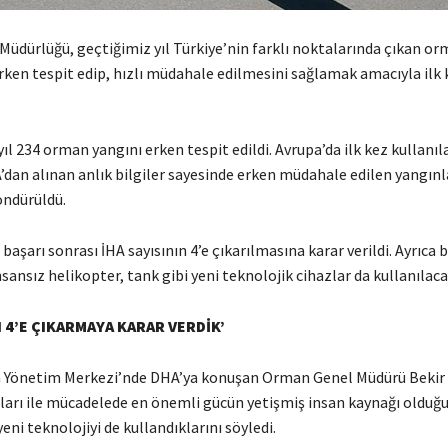
üdürlüğü, geçtiğimiz yıl Türkiye’nin farklı noktalarında çıkan o
rken tespit edip, hızlı müdahale edilmesini sağlamak amacıyla ilk 
yıl 234 orman yangını erken tespit edildi. Avrupa’da ilk kez kullanıl
dan alınan anlık bilgiler sayesinde erken müdahale edilen yangınl
ndürüldü.
başarı sonrası İHA sayısının 4’e çıkarılmasına karar verildi. Ayrıca bu
sansız helikopter, tank gibi yeni teknolojik cihazlar da kullanılaca
I 4’E ÇIKARMAYA KARAR VERDİK’
 Yönetim Merkezi’nde DHA’ya konuşan Orman Genel Müdürü Bekir 
arı ile mücadelede en önemli gücün yetişmiş insan kaynağı olduğ
eni teknolojiyi de kullandıklarını söyledi.