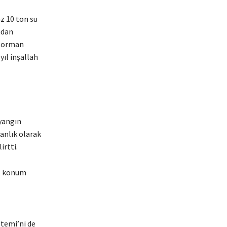
z 10 ton su
adan
i orman
yıl inşallah
 yangın
anlık olarak
irtti.
f, konum
stemi’ni de