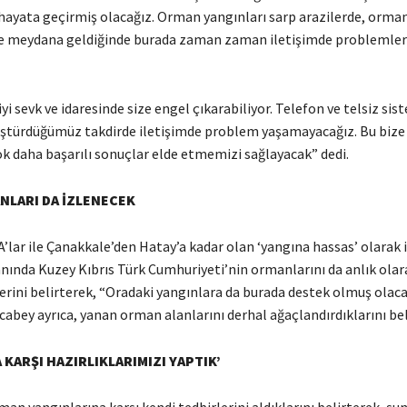
a hayata geçirmiş olacağız. Orman yangınları sarp arazilerde, orma
de meydana geldiğinde burada zaman zaman iletişimde problemler
iyi sevk ve idaresinde size engel çıkarabiliyor. Telefon ve telsiz sis
tüştürdüğümüz takdirde iletişimde problem yaşamayacağız. Bu bize
k daha başarılı sonuçlar elde etmemizi sağlayacak” dedi.
NLARI DA İZLENECEK
’lar ile Çanakkale’den Hatay’a kadar olan ‘yangına hassas’ olarak 
nında Kuzey Kıbrıs Türk Cumhuriyeti’nin ormanlarını da anlık olar
erini belirterek, “Oradaki yangınlara da burada destek olmuş olaca
abey ayrıca, yanan orman alanlarını derhal ağaçlandırdıklarını beli
 KARŞI HAZIRLIKLARIMIZI YAPTIK’
an yangınlarına karşı kendi tedbirlerini aldıklarını belirterek, şun