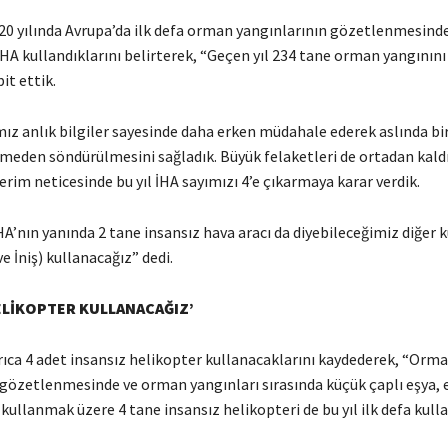
20 yılında Avrupa’da ilk defa orman yangınlarının gözetlenmesinde
HA kullandıklarını belirterek, “Geçen yıl 234 tane orman yangınını
it ettik.
mız anlık bilgiler sayesinde daha erken müdahale ederek aslında bi
meden söndürülmesini sağladık. Büyük felaketleri de ortadan kald
erim neticesinde bu yıl İHA sayımızı 4’e çıkarmaya karar verdik.
İHA’nın yanında 2 tane insansız hava aracı da diyebileceğimiz diğer
ve İniş) kullanacağız” dedi.
ELİKOPTER KULLANACAĞIZ’
rıca 4 adet insansız helikopter kullanacaklarını kaydederek, “Orm
 gözetlenmesinde ve orman yangınları sırasında küçük çaplı eşya, 
ullanmak üzere 4 tane insansız helikopteri de bu yıl ilk defa kull