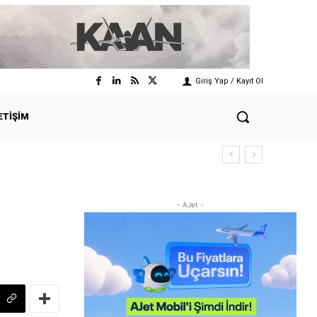
Giriş Yap / Kayıt Ol
ETIŞIM
- AJet -