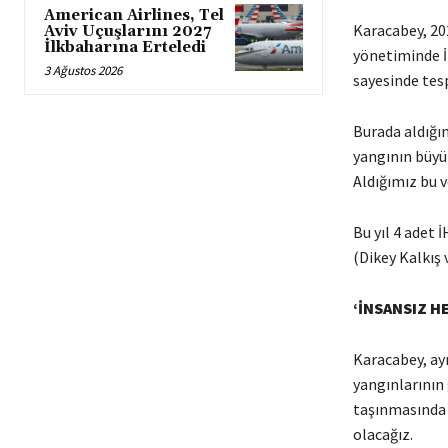
American Airlines, Tel
Karacabey, 20
Aviv Uçuşlarını 2027
İlkbaharına Erteledi
yönetiminde İ
3 Ağustos 2026
sayesinde tesp
Burada aldığı
yangının büyü
Aldığımız bu v
Bu yıl 4 adet 
(Dikey Kalkış 
‘İNSANSIZ H
Karacabey, ay
yangınlarının
taşınmasında k
olacağız.