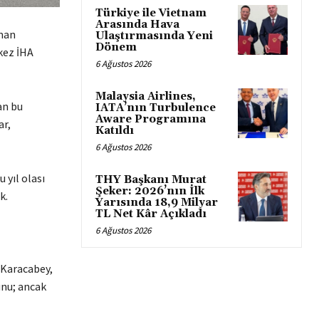
Türkiye ile Vietnam
Arasında Hava
rman
Ulaştırmasında Yeni
Dönem
kez İHA
6 Ağustos 2026
Malaysia Airlines,
an bu
IATA’nın Turbulence
Aware Programına
ar,
Katıldı
6 Ağustos 2026
 yıl olası
THY Başkanı Murat
Şeker: 2026’nın İlk
k.
Yarısında 18,9 Milyar
TL Net Kâr Açıkladı
6 Ağustos 2026
Karacabey,
unu; ancak