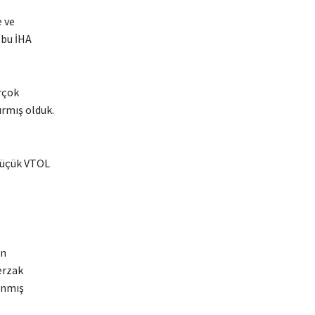
 ve
 bu İHA
rçok
ırmış olduk.
 küçük VTOL
an
erzak
anmış