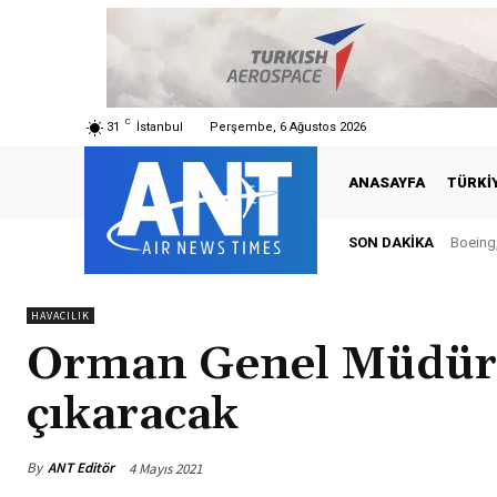
C
31
İstanbul
Perşembe, 6 Ağustos 2026
ANASAYFA
TÜRKI
SON DAKIKA
Boeing, Ş
Türkiy
HAVACILIK
Orman Genel Müdürlü
çıkaracak
By
ANT Editör
4 Mayıs 2021