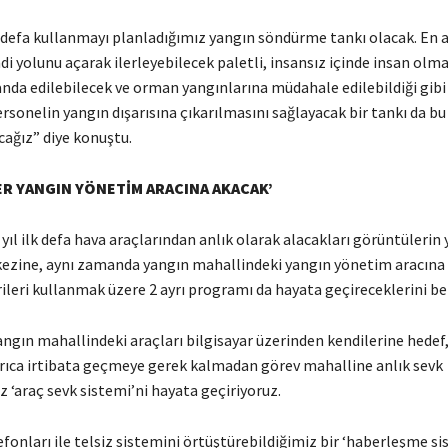
k defa kullanmayı planladığımız yangın söndürme tankı olacak. En a
di yolunu açarak ilerleyebilecek paletli, insansız içinde insan olm
da edilebilecek ve orman yangınlarına müdahale edilebildiği gib
ersonelin yangın dışarısına çıkarılmasını sağlayacak bir tankı da bu 
cağız” diye konuştu.
R YANGIN YÖNETİM ARACINA AKACAK’
yıl ilk defa hava araçlarından anlık olarak alacakları görüntülerin
zine, aynı zamanda yangın mahallindeki yangın yönetim aracına 
ileri kullanmak üzere 2 ayrı programı da hayata geçireceklerini bel
angın mahallindeki araçları bilgisayar üzerinden kendilerine hede
rıca irtibata geçmeye gerek kalmadan görev mahalline anlık sevk
 ‘araç sevk sistemi’ni hayata geçiriyoruz.
efonları ile telsiz sistemini örtüştürebildiğimiz bir ‘haberleşme si