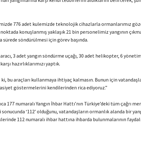
mizde 776 adet kulemizde teknolojik cihazlarla ormanlarımız göze
6 noktada konuşlanmış yaklaşık 21 bin personelimiz yangının çıkm
sa sürede söndürülmesi için görev başında.
 aracı, 3 adet yangın söndürme uçağı, 30 adet helikopter, 6 yöneti
karşı hazırlıklarımızı yaptık.
 ki, bu araçları kullanmaya ihtiyaç kalmasın. Bunun için vatandaşl
asiyet göstermelerini kendilerinden rica ediyoruz.”
ıca 177 numaralı Yangın İhbar Hattı’nın Türkiye’deki tüm çağrı mer
si sonucunda ‘112’ olduğunu, vatandaşların ormanlık alanda bir yan
erinde 112 numaralı ihbar hattına ihbarda bulunmalarının faydalı