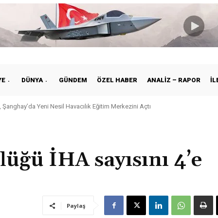
YE
DÜNYA
GÜNDEM
ÖZEL HABER
ANALIZ – RAPOR
İL
anghay’da Yeni Nesil Havacılık Eğitim Merkezini Açtı
e ile Vietnam Arasında Hava Ulaştırmasında Yeni Dönem
ğü İHA sayısını 4’e
Paylaş