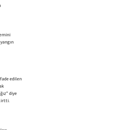
n
temini
 yangın
ifade edilen
ak
ğız” diye
rtti.
ları