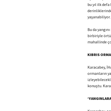
bu yıl ilk def
derinliklerin
yaşanabiliyor.
Bu da yangını 
birbiriyle ör
mahallinde ço
KIBRIS ORMA
Karacabey, İHA
ormanların ya
izleyebilecekl
konuştu. Karac
‘YANGINLARA
Karacabey, orm