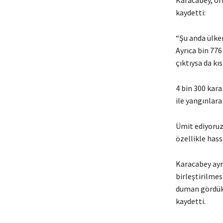
kaydetti:
“Şu anda ülke
Ayrıca bin 77
çıktıysa da kı
4 bin 300 kara
ile yangınlara 
Ümit ediyoruz
özellikle hass
Karacabey ayr
birleştirilme
duman gördükl
kaydetti.