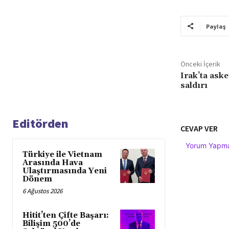
Paylaş
Önceki İçerik
Irak’ta aske
saldırı
Editörden
CEVAP VER
Yorum Yapmak
Türkiye ile Vietnam
Arasında Hava
Ulaştırmasında Yeni
Dönem
6 Ağustos 2026
Hitit’ten Çifte Başarı:
Bilişim 500’de