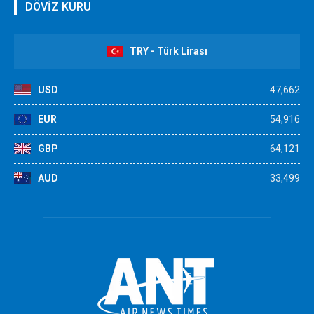
DÖVİZ KURU
TRY - Türk Lirası
USD
47,662
EUR
54,916
GBP
64,121
AUD
33,499