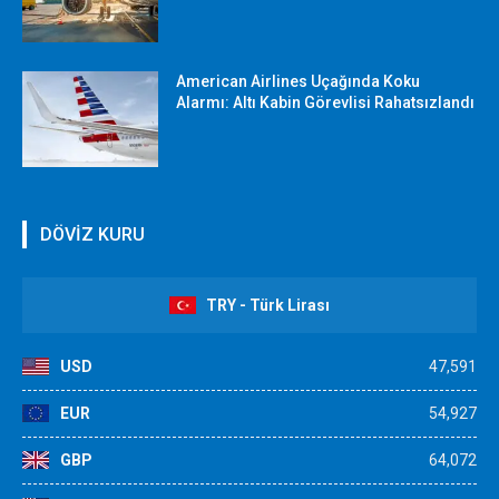
American Airlines Uçağında Koku
Alarmı: Altı Kabin Görevlisi Rahatsızlandı
DÖVİZ KURU
TRY - Türk Lirası
USD
47,591
EUR
54,927
GBP
64,072