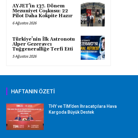
AYJET’in 137. Dönem
Mezuniyet Coşkusu: 22
Pilot Daha Kokpite Hazır
6 Ağustos 2026
Türkiye’nin İlk Astronotu
Alper Gezeravcı
Tuğgeneralliğe Terfi Etti
5 Ağustos 2026
HAFTANIN ÖZETİ
THY ve TİM’den İhracatçılara Hava
Kargoda Büyük Destek