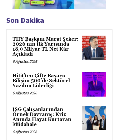
Son Dakika
THY Başkanı Murat Şeker:
2026’nın İlk Yarısında
18,9 Milyar TL Net Kâr
Açıkladı
6 Ağustos 2026
Hitit’ten Çifte Başarı:
Bilişim 500’de Sektörel
Yazılım Liderliği
6 Ağustos 2026
ISG Çalışanlarından
Örnek Davranış: Kriz
Anında Hayat Kurtaran
Müdahale
6 Ağustos 2026