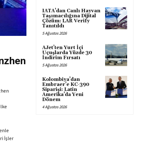
IATA’dan Canlı Hayvan
Taşımacılığına Dijital
Çözüm: LAR Verify
Tanıtıldı
5 Ağustos 2026
AJet’ten Yurt İçi
Uçuşlarda Yüzde 30
enzhen
İndirim Fırsatı
5 Ağustos 2026
Kolombiya’dan
Embraer’e KC-390
Siparişi: Latin
zhen
Amerika’da Yeni
Dönem
ülke
4 Ağustos 2026
enle
i İşler