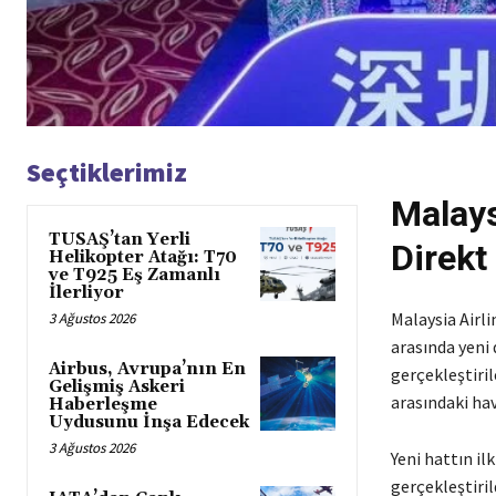
Seçtiklerimiz
Malays
TUSAŞ’tan Yerli
Direkt
Helikopter Atağı: T70
ve T925 Eş Zamanlı
İlerliyor
Malaysia Airl
3 Ağustos 2026
arasında yeni 
Airbus, Avrupa’nın En
gerçekleştiril
Gelişmiş Askeri
arasındaki hav
Haberleşme
Uydusunu İnşa Edecek
3 Ağustos 2026
Yeni hattın i
gerçekleştiril