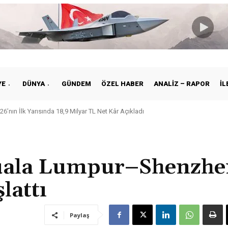
YE
DÜNYA
GÜNDEM
ÖZEL HABER
ANALIZ – RAPOR
İL
26’nın İlk Yarısında 18,9 Milyar TL Net Kâr Açıkladı
 Kuala Lumpur–Shenzh
lattı
Paylaş