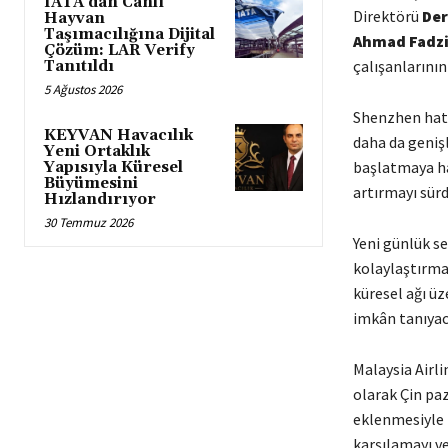
IATA’dan Canlı
Direktörü
Der
Hayvan
Taşımacılığına Dijital
Ahmad Fadzi
Çözüm: LAR Verify
çalışanlarının
Tanıtıldı
5 Ağustos 2026
Shenzhen hattı
KEYVAN Havacılık
daha da geniş
Yeni Ortaklık
başlatmaya haz
Yapısıyla Küresel
Büyümesini
artırmayı sür
Hızlandırıyor
30 Temmuz 2026
Yeni günlük s
kolaylaştırma
küresel ağı ü
imkân tanıyac
Malaysia Airl
olarak Çin pa
eklenmesiyle b
karşılamayı v