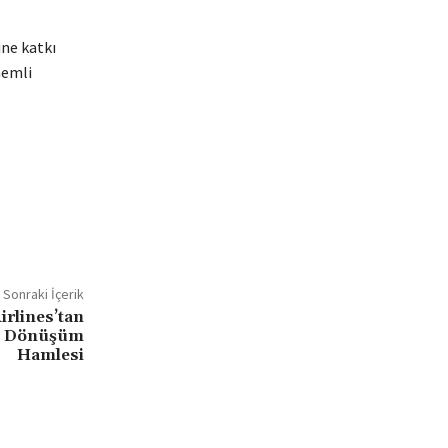
ine katkı
nemli
Sonraki İçerik
rlines’tan
al Dönüşüm
Hamlesi