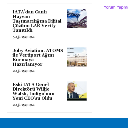
Yorum Yapmak
IATA’dan Canlı
Hayvan
Taşımacılığına Dijital
Çözüm: LAR Verify
Tanıtıldı
5 Ağustos 2026
Joby Aviation, ATOMS
ile Vertiport Ağını
Kurmaya
Hazırlanıyor
4 Ağustos 2026
Eski IATA Genel
Direktörü Willie
Walsh, Indigo’nun
Yeni CEO’su Oldu
4 Ağustos 2026