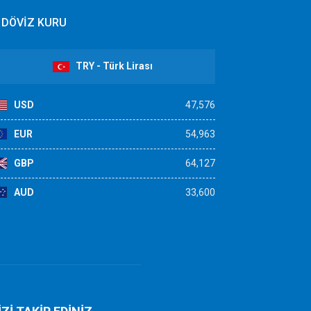
DÖVİZ KURU
TRY - Türk Lirası
USD
47,576
EUR
54,963
GBP
64,127
AUD
33,600