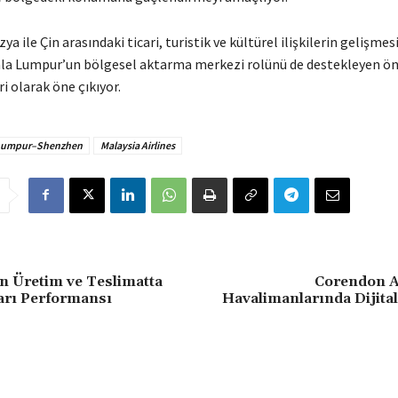
ya ile Çin arasındaki ticari, turistik ve kültürel ilişkilerin gelişmes
la Lumpur’un bölgesel aktarma merkezi rolünü de destekleyen ö
i olarak öne çıkıyor.
Lumpur–Shenzhen
Malaysia Airlines
n Üretim ve Teslimatta
Corendon Ai
arı Performansı
Havalimanlarında Dijit