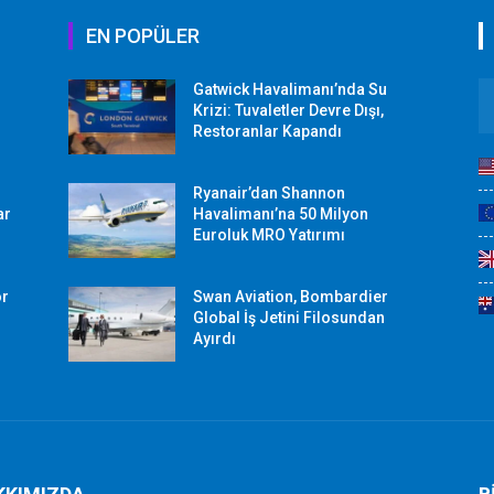
EN POPÜLER
Gatwick Havalimanı’nda Su
Krizi: Tuvaletler Devre Dışı,
Restoranlar Kapandı
Ryanair’dan Shannon
ar
Havalimanı’na 50 Milyon
Euroluk MRO Yatırımı
or
Swan Aviation, Bombardier
Global İş Jetini Filosundan
Ayırdı