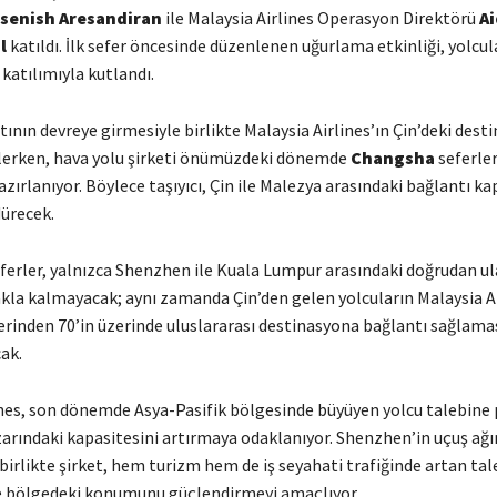
senish Aresandiran
ile Malaysia Airlines Operasyon Direktörü
Ai
l
katıldı. İlk sefer öncesinde düzenlenen uğurlama etkinliği, yolcula
 katılımıyla kutlandı.
nın devreye girmesiyle birlikte Malaysia Airlines’ın Çin’deki dest
lerken, hava yolu şirketi önümüzdeki dönemde
Changsha
seferler
ırlanıyor. Böylece taşıyıcı, Çin ile Malezya arasındaki bağlantı ka
dürecek.
eferler, yalnızca Shenzhen ile Kuala Lumpur arasındaki doğrudan u
kla kalmayacak; aynı zamanda Çin’den gelen yolcuların Malaysia Ai
zerinden 70’in üzerinde uluslararası destinasyona bağlantı sağlama
ak.
ines, son dönemde Asya-Pasifik bölgesinde büyüyen yolcu talebine 
zarındaki kapasitesini artırmaya odaklanıyor. Shenzhen’in uçuş ağı
irlikte şirket, hem turizm hem de iş seyahati trafiğinde artan tal
e bölgedeki konumunu güçlendirmeyi amaçlıyor.