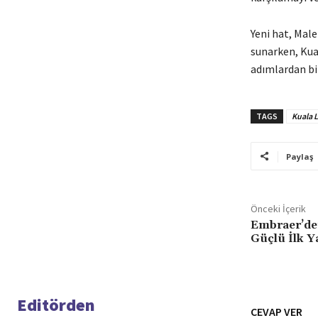
Yeni hat, Malez
sunarken, Kua
adımlardan bir
TAGS
Kuala 
Paylaş
Önceki İçerik
Embraer’de
Güçlü İlk Y
Editörden
CEVAP VER