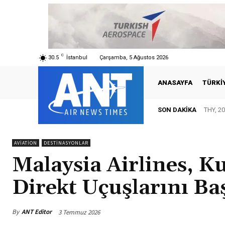
C
30.5
İstanbul
Çarşamba, 5 Ağustos 2026
ANASAYFA
TÜRKI
SON DAKIKA
THY, 20
AVIATION
DESTINASYONLAR
Malaysia Airlines,
Direkt Uçuşlarını Baş
By
ANT Editor
3 Temmuz 2026