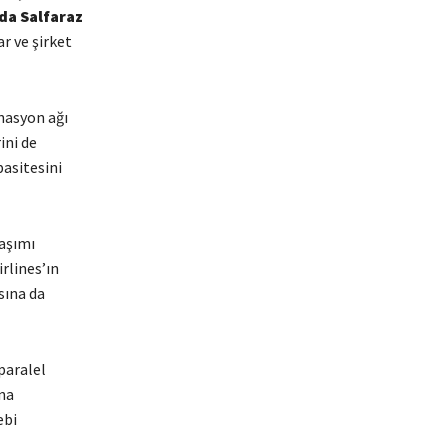
da Salfaraz
r ve şirket
inasyon ağı
ini de
pasitesini
laşımı
rlines’ın
sına da
paralel
na
ebi