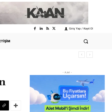
Giriş Yap / Kayıt Ol
ETIŞIM
- AJet -
en