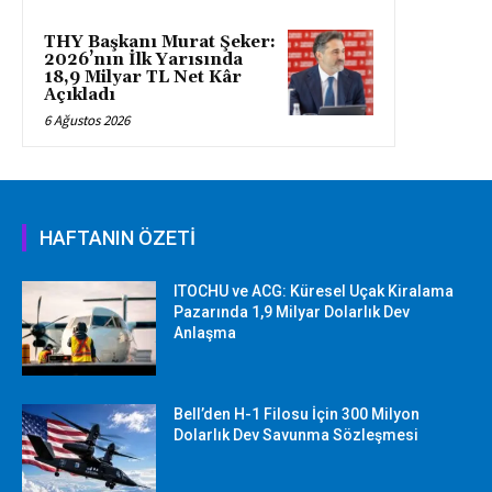
THY Başkanı Murat Şeker:
2026’nın İlk Yarısında
18,9 Milyar TL Net Kâr
Açıkladı
6 Ağustos 2026
HAFTANIN ÖZETİ
ITOCHU ve ACG: Küresel Uçak Kiralama
Pazarında 1,9 Milyar Dolarlık Dev
Anlaşma
Bell’den H-1 Filosu İçin 300 Milyon
Dolarlık Dev Savunma Sözleşmesi