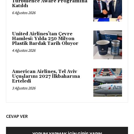
Turbulence Aware Programına
Katıldı
6 Ağustos 2026
United Airlines’tan Çevre
Hamlesi: Yılda 250 Milyon
Plastik Bardak Tarih Oluyor
4 Ağustos 2026
American Airlines, Tel Aviv
Uçuşlarını 2027 İlkbaharına
Erteledi
3 Ağustos 2026
CEVAP VER
YORUM YAPMAK İÇIN GIRIŞ YAPIN