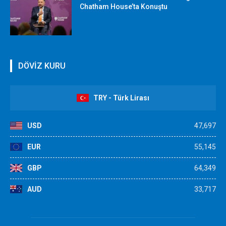
Chatham House’ta Konuştu
DÖVİZ KURU
TRY - Türk Lirası
USD
47,697
EUR
55,145
GBP
64,349
AUD
33,717