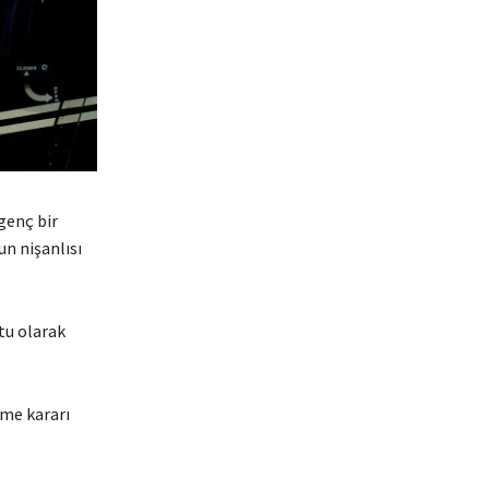
genç bir
un nişanlısı
tu olarak
nme kararı