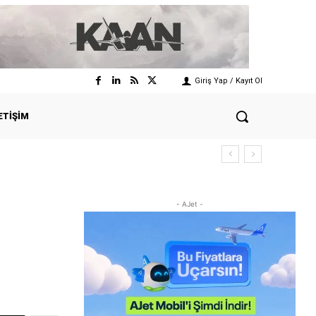
Giriş Yap / Kayıt Ol
ETIŞIM
- AJet -