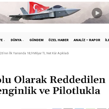
YE
DÜNYA
GÜNDEM
ÖZEL HABER
ANALIZ – RAPOR
İL
26’nın İlk Yarısında 18,9 Milyar TL Net Kâr Açıkladı
olu Olarak Reddedilen
nginlik ve Pilotlukla