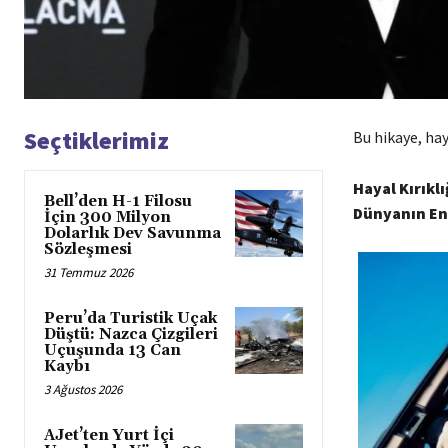
Seçtiklerimiz
Bu hikaye, hay
Hayal Kırıkl
Bell’den H-1 Filosu
Dünyanın En
İçin 300 Milyon
Dolarlık Dev Savunma
Sözleşmesi
31 Temmuz 2026
Peru’da Turistik Uçak
Düştü: Nazca Çizgileri
Uçuşunda 13 Can
Kaybı
3 Ağustos 2026
AJet’ten Yurt İçi