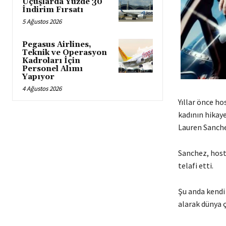
Uçuşlarda Yüzde 30
İndirim Fırsatı
5 Ağustos 2026
Pegasus Airlines,
Teknik ve Operasyon
Kadroları İçin
Personel Alımı
Yapıyor
4 Ağustos 2026
Yıllar önce h
kadının hikaye
Lauren Sanche
Sanchez, host
telafi etti.
Şu anda kendi
alarak dünya ç