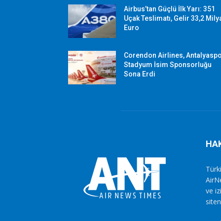
Airbus’tan Güçlü İlk Yarı: 351
Uçak Teslimatı, Gelir 33,2 Mily
Euro
Corendon Airlines, Antalyasp
Stadyum İsim Sponsorluğu
Sona Erdi
HA
Türki
AirN
ve i
siten