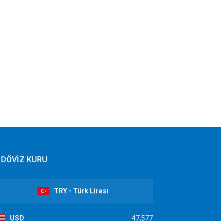
DÖVİZ KURU
TRY - Türk Lirası
USD
47,577