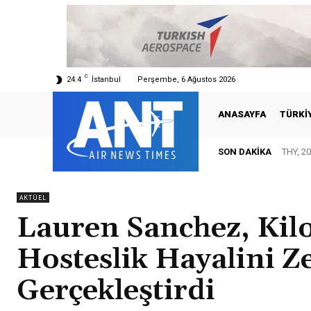
C
24.4
İstanbul
Perşembe, 6 Ağustos 2026
ANASAYFA
TÜRKI
SON DAKIKA
THY, 20
AKTÜEL
Lauren Sanchez, Kil
Hosteslik Hayalini Ze
Gerçekleştirdi