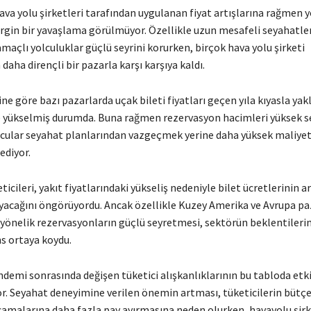
ava yolu şirketleri tarafından uygulanan fiyat artışlarına rağmen y
rgin bir yavaşlama görülmüyor. Özellikle uzun mesafeli seyahatler,
 amaçlı yolculuklar güçlü seyrini korurken, birçok hava yolu şirketi
daha dirençli bir pazarla karşı karşıya kaldı.
ine göre bazı pazarlarda uçak bileti fiyatları geçen yıla kıyasla yak
e yükselmiş durumda. Buna rağmen rezervasyon hacimleri yüksek se
lcular seyahat planlarından vazgeçmek yerine daha yüksek maliyet
ediyor.
icileri, yakıt fiyatlarındaki yükseliş nedeniyle bilet ücretlerinin 
ayacağını öngörüyordu. Ancak özellikle Kuzey Amerika ve Avrupa pa
yönelik rezervasyonların güçlü seyretmesi, sektörün beklentileri
s ortaya koydu.
demi sonrasında değişen tüketici alışkanlıklarının bu tabloda etk
r. Seyahat deneyimine verilen önemin artması, tüketicilerin bütçe
camalarına daha fazla pay ayırmasına neden olurken, havayolu şirk