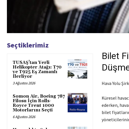
Seçtiklerimiz
Bilet F
TUSAŞ’tan Yerli
Düşmed
Helikopter Atağı: T70
ve T925 Eş Zamanlı
İlerliyor
Hava Yolu Şir
3 Ağustos 2026
Somon Air, Boeing 787
Küresel havac
Filosu İçin Rolls-
ederken, hava 
Royce Trent 1000
Motorlarını Seçti
bilet fiyatla
6 Ağustos 2026
yöneticilerini