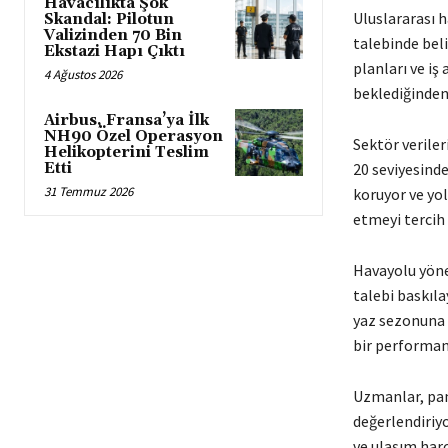
Havacılıkta Şok
Uluslararası h
Skandal: Pilotun
Valizinden 70 Bin
talebinde beli
Ekstazi Hapı Çıktı
planları ve iş
4 Ağustos 2026
beklediğinden 
Airbus, Fransa’ya İlk
NH90 Özel Operasyon
Sektör veriler
Helikopterini Teslim
Etti
20 seviyesind
31 Temmuz 2026
koruyor ve yo
etmeyi tercih 
Havayolu yönet
talebi baskıl
yaz sezonuna 
bir performan
Uzmanlar, pan
değerlendiriyo
ve ulaşım har