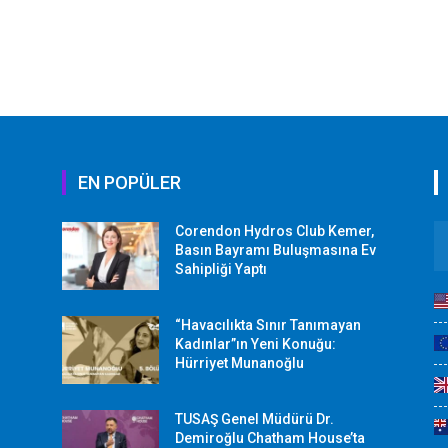
EN POPÜLER
Corendon Hydros Club Kemer,
r
Basın Bayramı Buluşmasına Ev
Sahipliği Yaptı
“Havacılıkta Sınır Tanımayan
Kadınlar”ın Yeni Konuğu:
Hürriyet Munanoğlu
TUSAŞ Genel Müdürü Dr.
Demiroğlu Chatham House’ta