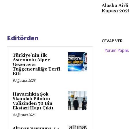
Alaska Airl
Kupası 2026
Editörden
CEVAP VER
Yorum Yapmak
Türkiye’nin İlk
Astronotu Alper
Gezeravcı
Tuğgeneralliğe Terfi
Etti
5 Ağustos 2026
Havacılıkta Şok
Skandal: Pilotun
Valizinden 70 Bin
Ekstazi Hapı Çıktı
4 Ağustos 2026
Altınay Savunma, C-