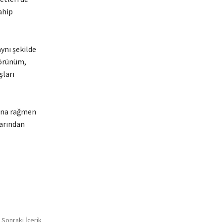
ahip
ynı şekilde
görünüm,
şları
sına rağmen
larından
Sonraki İçerik