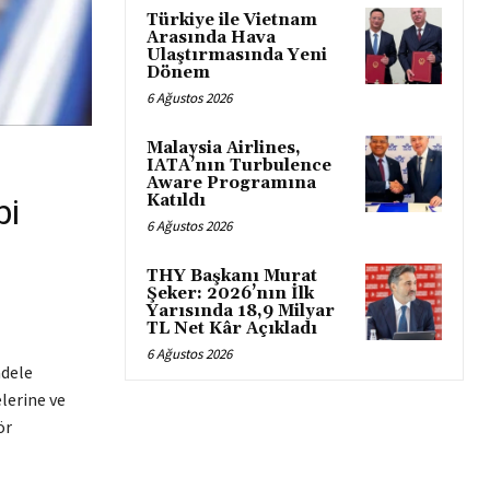
Türkiye ile Vietnam
Arasında Hava
Ulaştırmasında Yeni
Dönem
6 Ağustos 2026
Malaysia Airlines,
IATA’nın Turbulence
Aware Programına
Katıldı
bi
6 Ağustos 2026
THY Başkanı Murat
Şeker: 2026’nın İlk
Yarısında 18,9 Milyar
TL Net Kâr Açıkladı
6 Ağustos 2026
adele
lerine ve
ör