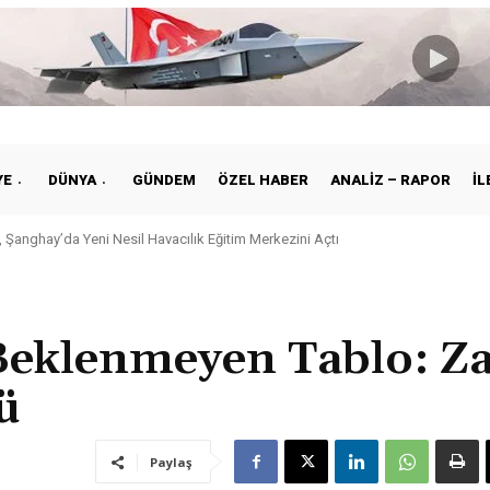
YE
DÜNYA
GÜNDEM
ÖZEL HABER
ANALIZ – RAPOR
İL
 Şanghay’da Yeni Nesil Havacılık Eğitim Merkezini Açtı
 Beklenmeyen Tablo: 
ü
Paylaş