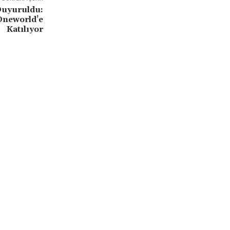
Duyuruldu:
 Oneworld’e
Katılıyor