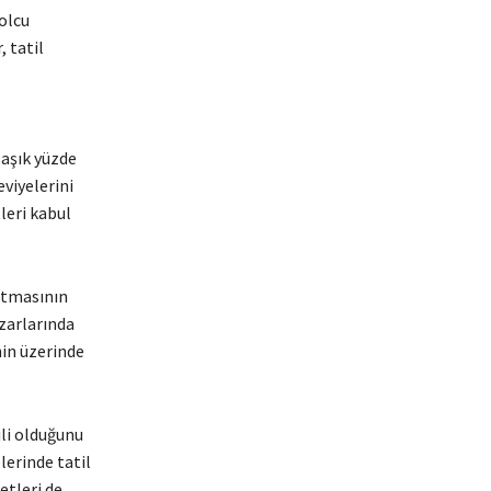
olcu
 tatil
laşık yüzde
viyelerini
leri kabul
artmasının
zarlarında
nin üzerinde
ili olduğunu
lerinde tatil
etleri de