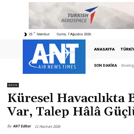
C
25
İstanbul
Cuma, 7 Ağustos 2026
ANASAYFA
TÜRKI
SON DAKIKA
Boeing,
BASIN
Küresel Havacılıkta
Var, Talep Hâlâ Güçl
By
ANT Editor
11 Haziran 2026