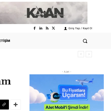
Giriş Yap / Kayıt Ol
ETIŞIM
- AJet -
Zam