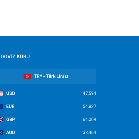
DÖVİZ KURU
TRY - Türk Lirası
USD
47,594
EUR
54,827
GBP
64,009
AUD
33,464