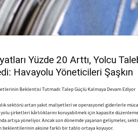
iyatları Yüzde 20 Arttı, Yolcu Tale
i: Havayolu Yöneticileri Şaşkın
ketlerinin Beklentisi Tutmadı: Talep Güçlü Kalmaya Devam Ediyor
ılık sektörü artan yakıt maliyetleri ve operasyonel giderlerle müc
yolu şirketleri kârlılıklarını koruyabilmek için kapasite düzenleme
rında artışa yöneliyor. Ancak son dönemde yaşanan gelişmeler, sekt
n beklentilerinin aksine farklı bir tablo ortaya koyuyor.