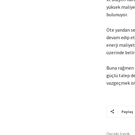
yüksek maliye
bulunuyor.
Öte yandan sek
devam edip et
enerji maliye
üzerinde belirl
Buna rağmen m
güçlü talep d
vazgeçmek ist
Paylaş
Önceki İçerik