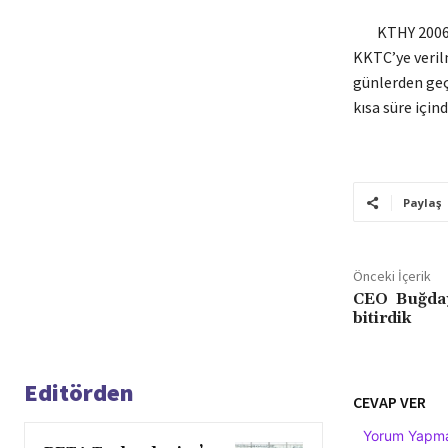
KTHY 2006 yıl
KKTC’ye verilm
günlerden geçi
kısa süre için
Paylaş
Önceki İçerik
CEO Buğday,
bitirdik
Editörden
CEVAP VER
Yorum Yapmak