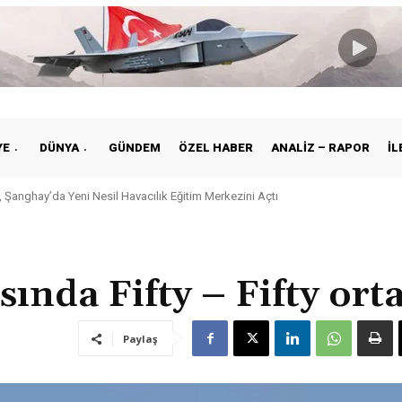
YE
DÜNYA
GÜNDEM
ÖZEL HABER
ANALIZ – RAPOR
İL
anghay’da Yeni Nesil Havacılık Eğitim Merkezini Açtı
ye ile Vietnam Arasında Hava Ulaştırmasında Yeni Dönem
ında Fifty – Fifty orta
Paylaş