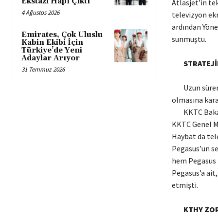
Ekstazi Hapı Çıktı
Atlasjet’in te
4 Ağustos 2026
televizyon ek
ardından Yöne
Emirates, Çok Uluslu
sunmuştu.
Kabin Ekibi İçin
Türkiye’de Yeni
Adaylar Arıyor
STRATEJİ
31 Temmuz 2026
Uzun süren p
olmasına karar
KKTC Bakanla
KKTC Genel Mü
Haybat da tel
Pegasus’un seç
hem Pegasus h
Pegasus’a ait,
etmişti.
KTHY ZOR