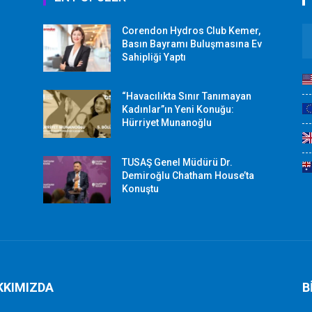
Corendon Hydros Club Kemer,
r
Basın Bayramı Buluşmasına Ev
Sahipliği Yaptı
“Havacılıkta Sınır Tanımayan
Kadınlar”ın Yeni Konuğu:
Hürriyet Munanoğlu
TUSAŞ Genel Müdürü Dr.
Demiroğlu Chatham House’ta
Konuştu
KKIMIZDA
B