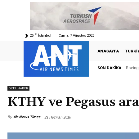
C
25
İstanbul
Cuma, 7 Ağustos 2026
ANASAYFA
TÜRKI
SON DAKIKA
Boeing, Ş
Türki
ÖZEL HABER
KTHY ve Pegasus aras
By
Air News Times
21 Haziran 2010