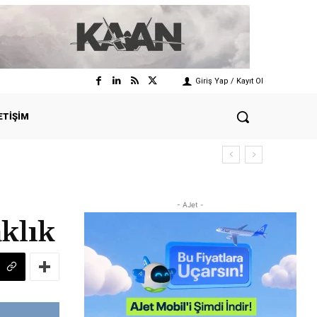
Giriş Yap / Kayıt Ol
ETIŞIM
- AJet -
klık