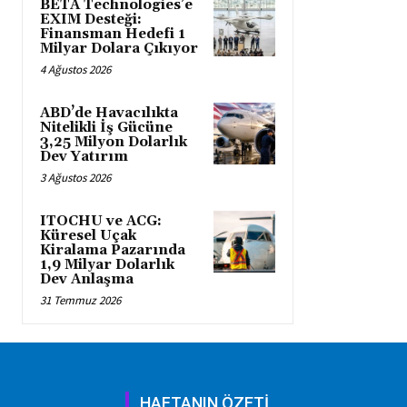
BETA Technologies’e
EXIM Desteği:
Finansman Hedefi 1
Milyar Dolara Çıkıyor
4 Ağustos 2026
ABD’de Havacılıkta
Nitelikli İş Gücüne
3,25 Milyon Dolarlık
Dev Yatırım
3 Ağustos 2026
ITOCHU ve ACG:
Küresel Uçak
Kiralama Pazarında
1,9 Milyar Dolarlık
Dev Anlaşma
31 Temmuz 2026
HAFTANIN ÖZETİ