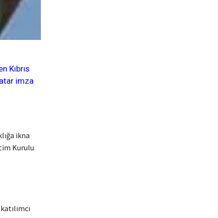
en Kıbrıs
Tatar imza
klığa ikna
etim Kurulu
katılımcı