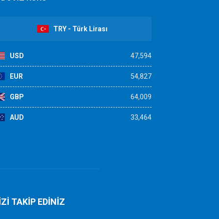
TRY - Türk Lirası
USD
47,594
EUR
54,827
GBP
64,009
AUD
33,464
İZİ TAKİP EDİNİZ