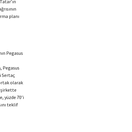
 Tatar’ın
ğrısının
arma planı
nın Pegasus
, Pegasus
ü Sertaç
ortak olarak
 şirkette
, yüzde 70’i
ını teklif