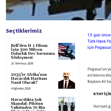
Seçtiklerimiz
15 gün önce 
Türk Hava Yo
Bell’den H-1 Filosu
için Pegasus 
İçin 300 Milyon
Dolarlık Dev Savunma
Sözleşmesi
31 Temmuz 2026
Pegasus’un yüd
2035’te Afrika’nın
ettiklerini d
Havacılık Haritası
Başkanı Ali Sa
Nasıl Olacak?
4 Ağustos 2026
KTHY İÇİ
Havacılıkta Şok
Skandal: Pilotun
Hürriyet gaze
Valizinden 70 Bin