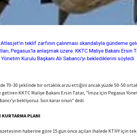
Atlasjet’in teklif zarfının çalınması skandalıyla gündeme gel
lları, Pegasus’la anlaşmak üzere. KKTC Maliye Bakanı Ersin 
Yönetim Kurulu Başkanı Ali Sabancı’yı beklediklerini söyledi.
e 70-30 şeklinde bir ortaklık arzu ettiğini ancak yüzde 50-50 orta
ile getiren KKTC Maliye Bakanı Ersin Tatar, "İmza için Pegasus Yön
bancı’yı bekliyoruz. Son karar onun" dedi.
N KURTARMA PLANI
tesinin haberine göre 15 gün önce açılan ihalede KTHY için tek 