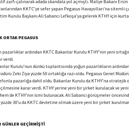
klif zarfı çalınarak adada skandala yol açmıştı. Maliye Bakanı Ersin
ranlarından KKTC’ye sefer yapan Pegasus Havayolları’na sitemli ça
tim Kurulu Başkanı Ali Sabancı Lefkoşa’ya gelerek KTHY için kurt
K ORTAK PEGASUS
azarlıklar ardından KKTC Bakanlar Kurulu KTHY’nin yeni ortağı
 verdi.
r Kurulu’nun dünkü toplantısında yoğun pazarlıkların ardından
dürü Zeki Ziya yüzde 50 ortaklığa razı oldu. Pegasus Genel Müdür
efonla pazarlığa dahil oldu. Bakanlar Kurulu da KTHY’na stratejik 
ilmesine karar verdi. KTHY yerine yeni bir şirket kurulacak ve yeni
em de KTHY’nın ismi bulunacak. Ali Sabancı görüşmeler öncesinde
 yüzde 30’u da KKTC devletine olmak üzere yeni bir şirket kurulmas
 GÜNLER GEÇİRMİŞTİ