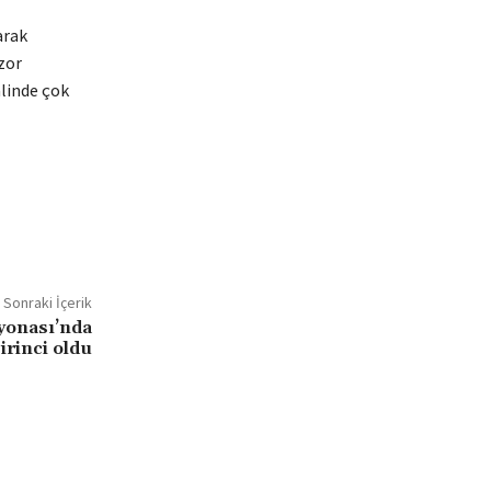
arak
zor
alinde çok
Sonraki İçerik
yonası’nda
irinci oldu