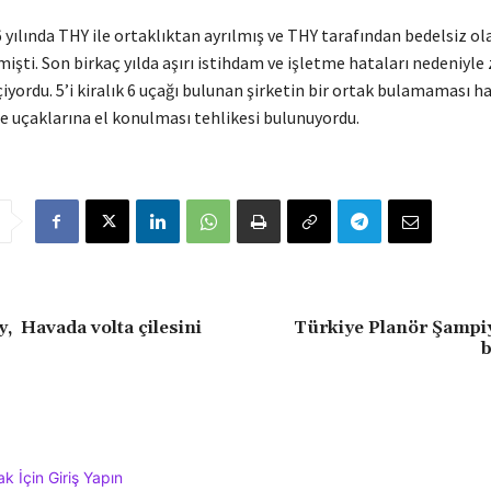
ında THY ile ortaklıktan ayrılmış ve THY tarafından bedelsiz ol
işti. Son birkaç yılda aşırı istihdam ve işletme hataları nedeniyle 
yordu. 5’i kiralık 6 uçağı bulunan şirketin bir ortak bulamaması h
de uçaklarına el konulması tehlikesi bulunuyordu.
 Havada volta çilesini
Türkiye Planör Şampi
b
 İçin Giriş Yapın