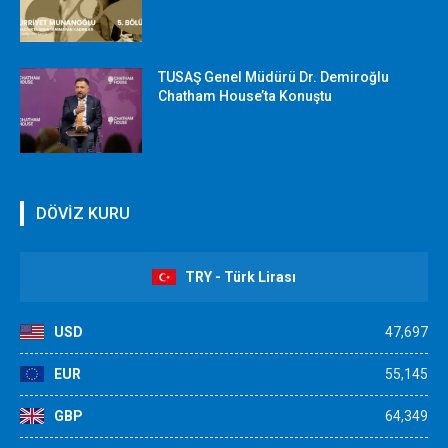
TUSAŞ Genel Müdürü Dr. Demiroğlu
Chatham House’ta Konuştu
DÖVİZ KURU
TRY - Türk Lirası
USD
47,697
EUR
55,145
GBP
64,349