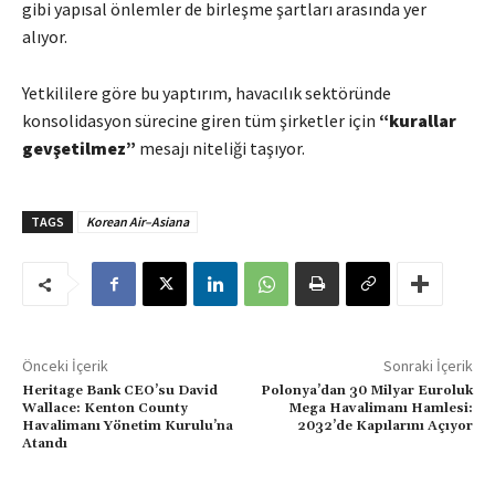
gibi yapısal önlemler de birleşme şartları arasında yer
alıyor.
Yetkililere göre bu yaptırım, havacılık sektöründe
konsolidasyon sürecine giren tüm şirketler için
“kurallar
gevşetilmez”
mesajı niteliği taşıyor.
TAGS
Korean Air–Asiana
Önceki İçerik
Sonraki İçerik
Heritage Bank CEO’su David
Polonya’dan 30 Milyar Euroluk
Wallace: Kenton County
Mega Havalimanı Hamlesi:
Havalimanı Yönetim Kurulu’na
2032’de Kapılarını Açıyor
Atandı