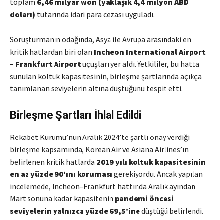
toplam
6,46 milyar won (yaklaşık 4,4 milyon ABD
doları)
tutarında idari para cezası uyguladı.
Soruşturmanın odağında, Asya ile Avrupa arasındaki en
kritik hatlardan biri olan
Incheon International Airport
–
Frankfurt Airport
uçuşları yer aldı. Yetkililer, bu hatta
sunulan koltuk kapasitesinin, birleşme şartlarında açıkça
tanımlanan seviyelerin altına düştüğünü tespit etti.
Birleşme Şartları İhlal Edildi
Rekabet Kurumu’nun Aralık 2024’te şartlı onay verdiği
birleşme kapsamında, Korean Air ve Asiana Airlines’ın
belirlenen kritik hatlarda
2019 yılı koltuk kapasitesinin
en az yüzde 90’ını koruması
gerekiyordu. Ancak yapılan
incelemede, Incheon–Frankfurt hattında Aralık ayından
Mart sonuna kadar kapasitenin
pandemi öncesi
seviyelerin yalnızca yüzde 69,5’ine
düştüğü belirlendi.