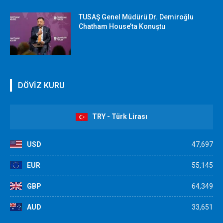
TUSAŞ Genel Müdürü Dr. Demiroğlu
Chatham House’ta Konuştu
DÖVİZ KURU
TRY - Türk Lirası
USD
47,697
EUR
55,145
GBP
64,349
AUD
33,651