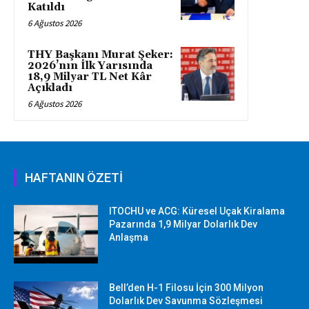
Katıldı
6 Ağustos 2026
THY Başkanı Murat Şeker:
2026’nın İlk Yarısında
18,9 Milyar TL Net Kâr
Açıkladı
6 Ağustos 2026
HAFTANIN ÖZETİ
ITOCHU ve ACG: Küresel Uçak Kiralama
Pazarında 1,9 Milyar Dolarlık Dev
Anlaşma
Bell’den H-1 Filosu İçin 300 Milyon
Dolarlık Dev Savunma Sözleşmesi