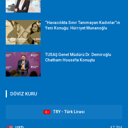
“Havacılıkta Sınır Tanımayan Kadınlar”ın
Yeni Konuğu: Hürriyet Munanoğlu
TUSAŞ Genel Müdürü Dr. Demiroğlu
Chatham House’ta Konuştu
DÖVİZ KURU
TRY - Türk Lirası
USD
47,704