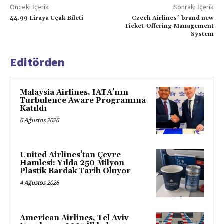
Önceki İçerik
Sonraki İçerik
44.99 Liraya Uçak Bileti
Czech Airlines´ brand new
Ticket-Offering Management
System
Editörden
Malaysia Airlines, IATA’nın
Turbulence Aware Programına
Katıldı
6 Ağustos 2026
United Airlines’tan Çevre
Hamlesi: Yılda 250 Milyon
Plastik Bardak Tarih Oluyor
4 Ağustos 2026
American Airlines, Tel Aviv