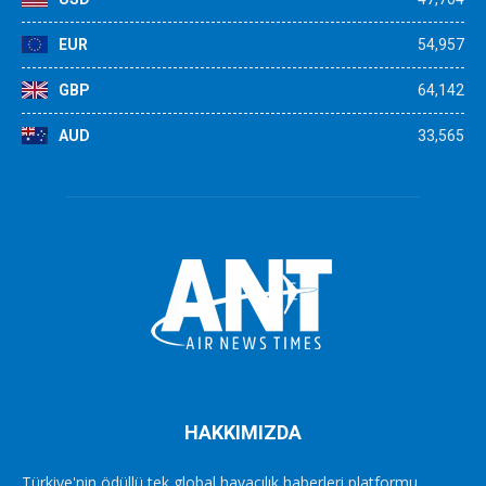
EUR
54,957
GBP
64,142
AUD
33,565
HAKKIMIZDA
Türkiye'nin ödüllü tek global havacılık haberleri platformu