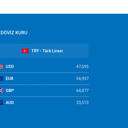
DÖVİZ KURU
TRY - Türk Lirası
USD
47,595
EUR
54,937
GBP
64,077
AUD
33,513