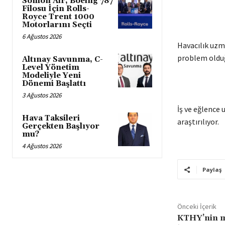
Somon Air, Boeing 787
Filosu İçin Rolls-
Royce Trent 1000
Motorlarını Seçti
6 Ağustos 2026
Havacılık uzm
problem olduğu
Altınay Savunma, C-
Level Yönetim
Modeliyle Yeni
Dönemi Başlattı
3 Ağustos 2026
İş ve eğlence 
Hava Taksileri
araştırılıyor.
Gerçekten Başlıyor
mu?
4 Ağustos 2026
Paylaş
Önceki İçerik
KTHY’nin ma