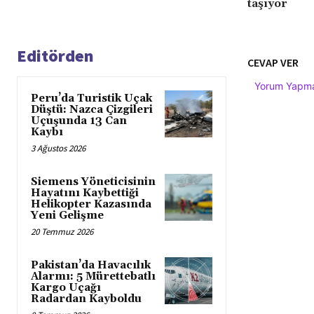
taşıyor
Editörden
CEVAP VER
Yorum Yapmak
Peru’da Turistik Uçak
Düştü: Nazca Çizgileri
Uçuşunda 13 Can
Kaybı
3 Ağustos 2026
Siemens Yöneticisinin
Hayatını Kaybettiği
Helikopter Kazasında
Yeni Gelişme
20 Temmuz 2026
Pakistan’da Havacılık
Alarmı: 5 Mürettebatlı
Kargo Uçağı
Radardan Kayboldu