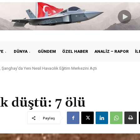
YE
DÜNYA
GÜNDEM
ÖZEL HABER
ANALIZ – RAPOR
İL
 Şanghay’da Yeni Nesil Havacılık Eğitim Merkezini Açtı
kiye ile Vietnam Arasında Hava Ulaştırmasında Yeni Dönem
 düştü: 7 ölü
Paylaş