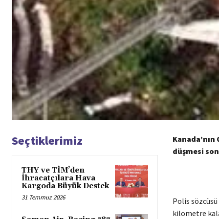
Seçtiklerimiz
Kanada’nın Q
düşmesi sonu
THY ve TİM’den
İhracatçılara Hava
Kargoda Büyük Destek
31 Temmuz 2026
Polis sözcüsü
kilometre kal