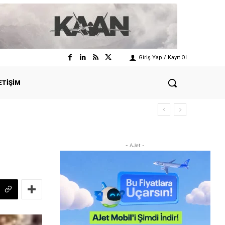
Giriş Yap / Kayıt Ol
ETIŞIM
- AJet -