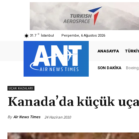
C
31.7
İstanbul
Perşembe, 6 Ağustos 2026
ANASAYFA
TÜRKI
SON DAKIKA
Boeing,
Tür
UÇAK KAZALARI
Kanada’da küçük uçak
By
Air News Times
24 Haziran 2010