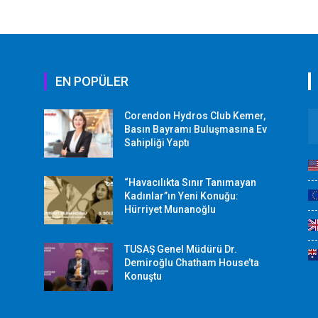
EN POPÜLER
Corendon Hydros Club Kemer,
r
Basın Bayramı Buluşmasına Ev
Sahipliği Yaptı
“Havacılıkta Sınır Tanımayan
Kadınlar”ın Yeni Konuğu:
Hürriyet Munanoğlu
TUSAŞ Genel Müdürü Dr.
Demiroğlu Chatham House’ta
Konuştu