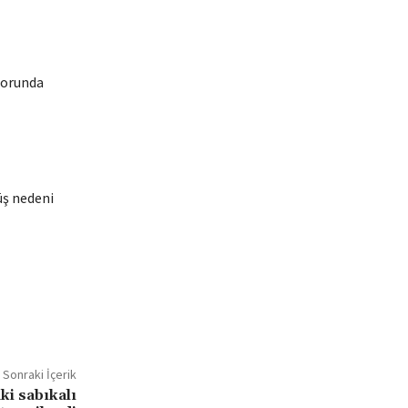
torunda
üş nedeni
Sonraki İçerik
ki sabıkalı