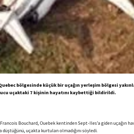
uebec bölgesinde küçük bir uçağın yerleşim bölgesi yakınl
cu uçaktaki 7 kişinin hayatını kaybettiği bildirildi.
 Francois Bouchard, Ouebek kentinden Sept-Iles’a giden uçağın ha
a düştüğünü, uçakta kurtulan olmadığını söyledi.